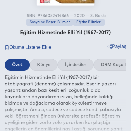
ISBN: 9786052414866 — 2020 — 3. Baskı
Sosyal ve Beşeri Bilimler
Eğitim Bilimleri
Eğitim Hizmetinde Elli Yıl (1967-2017)
Paylaş
Twitter
Özet
Künye
İçindekiler
DRM Koşullar
Facebook
Eğitimin Hizmetinde Elli Yıl (1967-2017) bir
Linkedin
otobiyografi (deneme) çalışmasıdır. Eserin yazarı
Whatsapp
yaşantısından bazı kesitleri, çoğunlukla da
Telegram
kaynaklara dayandırmaksızın, belleğinde kaldığı
biçimde ve doğaçlama olarak öyküleştirmeye
E-mail
çalışmıştır. Amacı, sadece ve sadece kendi çabasıyla
vekil öğretmenliğinden üniversite profesör öğretim
üyeliğine giden zorlu yolu yürürken karşılaştığı
engellerin en önemlilerini nasıl aştığı sorununa yanıt