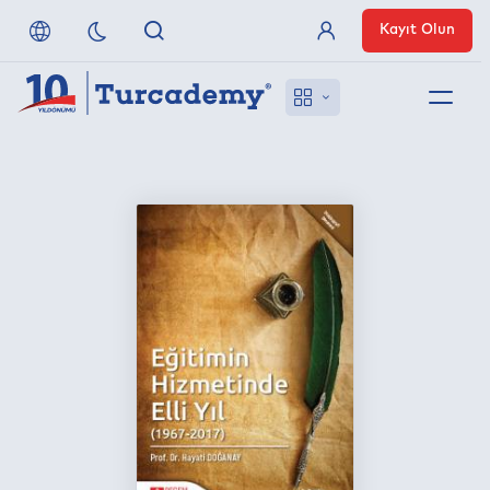
Kayıt Olun
Üye Girişi
Hakkımızda
Referanslarımız
Uzaktan Erişim
Nasıl Erişirim
Anlaşmalı Yayınevleri
İletişim