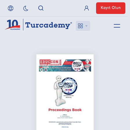
Kayıt Olun
Üye Girişi
Hakkımızda
Referanslarımız
Uzaktan Erişim
Nasıl Erişirim
Anlaşmalı Yayınevleri
İletişim