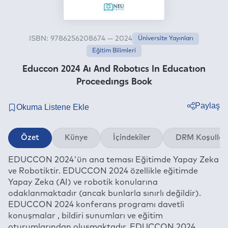
ISBN: 9786256208674 — 2024
Üniversite Yayınları
Eğitim Bilimleri
Educcon 2024 Aı And Robotıcs In Educatıon
Proceedıngs Book
Paylaş
Twitter
Özet
Künye
İçindekiler
DRM Koşullar
Facebook
EDUCCON 2024'ün ana teması Eğitimde Yapay Zeka
Linkedin
ve Robotiktir. EDUCCON 2024 özellikle eğitimde
Whatsapp
Yapay Zeka (AI) ve robotik konularına
Telegram
odaklanmaktadır (ancak bunlarla sınırlı değildir).
EDUCCON 2024 konferans programı davetli
E-mail
konuşmalar , bildiri sunumları ve eğitim
oturumlarından oluşmaktadır. EDUCCON 2024 ,