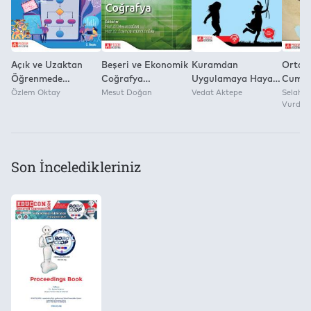
Açık ve Uzaktan
Beşeri ve Ekonomik
Kuramdan
Orta A
Öğrenmede
Coğrafya
Uygulamaya Hayat
Cumhu
Etkileşimli Senaryo
Özlem Oktay
(Ekonomik Boy)
Mesut Doğan
Bilgisi Öğretimi
Vedat Aktepe
EKON
Selaha
Vurdu
Tasarımı
VE DI
DİNAM
kitap)
Son İnceledikleriniz