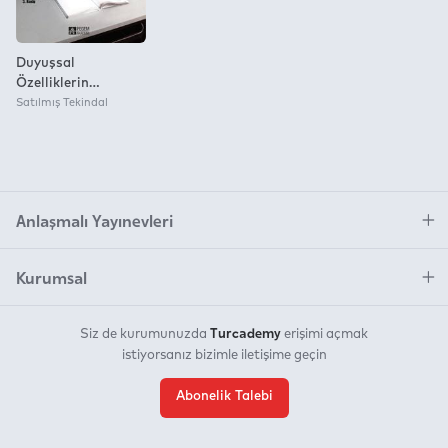
Duyuşsal
Özelliklerin
Ölçülmesi İçin Araç
Satılmış Tekindal
Oluşturma
Anlaşmalı Yayınevleri
Kurumsal
Turcademy
Siz de kurumunuzda
erişimi açmak
istiyorsanız bizimle iletişime geçin
Abonelik Talebi