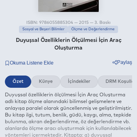
ISBN: 9786055885304 — 2015 — 3. Baskı
Sosyal ve Beşeri Bilimler
Ölçme ve Değerlendirme
Duyuşsal Özelliklerin Ölçülmesi İçin Araç
Oluşturma
Paylaş
Twitter
Özet
Künye
İçindekiler
DRM Koşullar
Facebook
Duyuşsal özelliklerin ölçülmesi İçin Araç Oluşturma
Linkedin
adlı kitap ölçme alanındaki bilimsel gelişmelere ve
Whatsapp
anlayışa paralel olarak güncellenmiş ve geliştirilmiştir.
Telegram
Bu kitap ilgi, tutum, benlik, güdü, kaygı, alma, tepkide
bulunma, akran değerlendirme, öz değerlendirme vb.
E-mail
alanlarda ölçme aracı oluşturmak için kullanılabilecek
yöntemleri içermektedir. Kitapta: a) duyuşsal