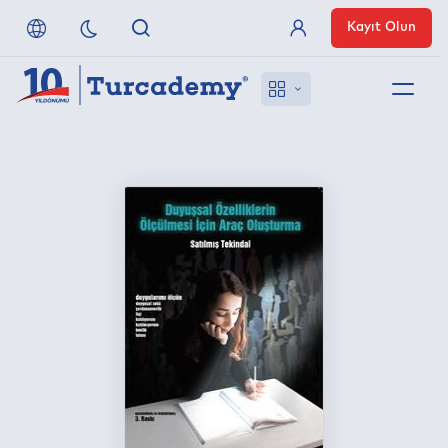
Kayıt Olun
Üye Girişi
Hakkımızda
Referanslarımız
Uzaktan Erişim
Nasıl Erişirim
Anlaşmalı Yayınevleri
İletişim