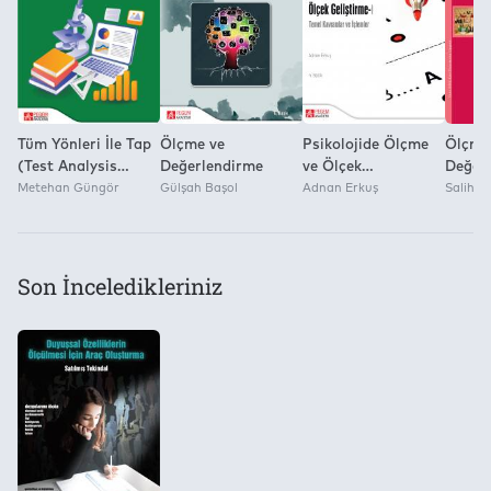
Yok
Tüm Yönleri İle Tap
Ölçme ve
Psikolojide Ölçme
Ölçme
(Test Analysis
Değerlendirme
ve Ölçek
Değer
Program): Test ve
Metehan Güngör
Gülşah Başol
Geliştirme-1
Adnan Erkuş
Salih Ç
Madde Analizi
Son İnceledikleriniz