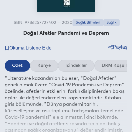
ISBN: 9786257727402 — 2020
Sağlık Bilimleri
Sağlık
Doğal Afetler Pandemi ve Deprem
Paylaş
Twitter
Özet
Künye
İçindekiler
DRM Koşullar
Facebook
"Literatüre kazandırılan bu eser, "Doğal Afetler"
Linkedin
geneli olmak üzere "Covid-19 Pandemisi ve Deprem"
Whatsapp
özelinde, afetlerin etkilerini farklı disiplinlerden bakış
Telegram
açıları ile değerlendirmeleri kapsamaktadır. Kitabın
giriş bölümünde, "Dünya pandemi tarihi,
E-mail
küreselleşme ve risk toplumu tartışmaları temelinde
Covid-19 pandemisi" ele alınmıştır. İkinci bölümde,
"Pandemi ve doğal afetler sırasında tıp alanı bakış
açısından sağlık organizasyonu" değerlendirilmiştir.