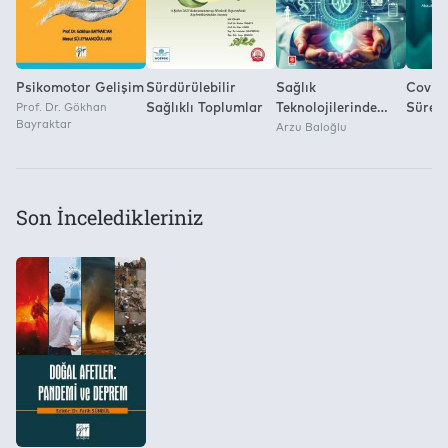
Psikomotor Gelişim
Sürdürülebilir
Sağlık
Covid-
Prof. Dr. Gökhan
Sağlıklı Toplumlar
Teknolojilerinde
Süreci
Bayraktar
Gelecek İnovasyon
Arzu Baloğlu
İktisa
ve Trendler Arzu
Politi
Baloğlu
Son İnceledikleriniz