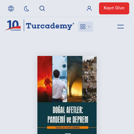
Kayıt Olun
Üye Girişi
Hakkımızda
Referanslarımız
Uzaktan Erişim
Nasıl Erişirim
Anlaşmalı Yayınevleri
İletişim