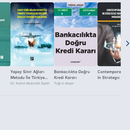
Yapay Sinir Ağları
Bankacılıkta Doğru
Contemporary Is
Metodu İle Türkiye
Kredi Kararı
In Strategıc Hu
ns
Tavukçuluk Sektörü
Dr. Kamil Abdullah Eşidir
Tuğrul Akşar
Resource