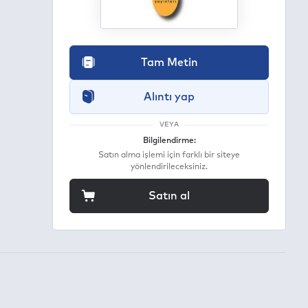
egram
ail
Tam Metin
Alıntı yap
VEYA
Bilgilendirme:
Satın alma işlemi için farklı bir siteye
yönlendirileceksiniz.
Satın al