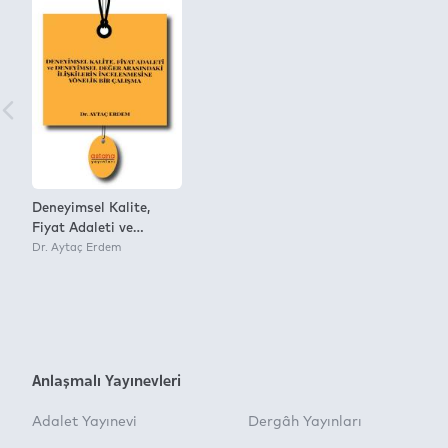
Deneyimsel Kalite,
Fiyat Adaleti ve
Deneyimsel Değer
Dr. Aytaç Erdem
Arasındaki İlişkilerin
İncelenmesine Yönelik
Bir Çalışma
Anlaşmalı Yayınevleri
Adalet Yayınevi
Dergâh Yayınları