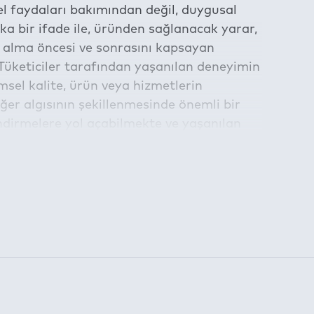
Tel
nel faydaları bakımından değil, duygusal
E-m
a bir ifade ile, üründen sağlanacak yarar,
n alma öncesi ve sonrasını kapsayan
 Tüketiciler tarafından yaşanılan deneyimin
sel kalite, ürün veya hizmetlerin
er algısının şekillenmesinde önemli bir
rlendirmelere yol açabilmekte ve yaşanılan
ışmada, deneyimsel kalite ve deneyimsel
rasındaki ilişki incelenmekte ve fiyat
am etmektedir.
lmaktadır.
la belirlenen süre için kullanılabilmektedir: