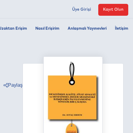
Üye Girişi
Kayıt Olun
Uzaktan Erişim
Nasıl Erişirim
Anlaşmalı Yayınevleri
İletişim
Paylaş
ter
ebook
edin
tsapp