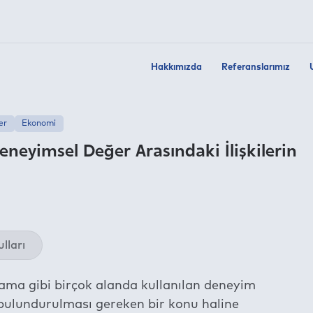
Hakkımızda
Referanslarımız
er
Ekonomi
eneyimsel Değer Arasındaki İlişkilerin
Twit
lları
Fac
Link
arlama gibi birçok alanda kullanılan deneyim
Wha
ulundurulması gereken bir konu haline