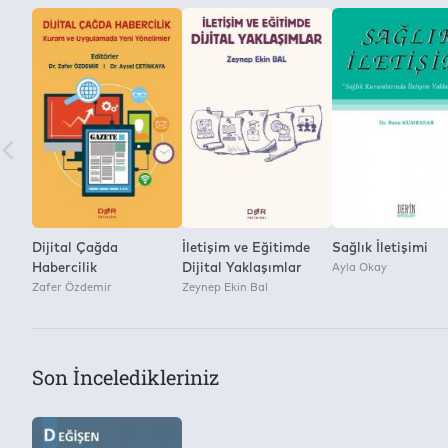
Dijital Çağda
İletişim ve Eğitimde
Sağlık İletişimi
Habercilik
Dijital Yaklaşımlar
Ayla Okay
Zafer Özdemir
Zeynep Ekin Bal
Son İnceledikleriniz