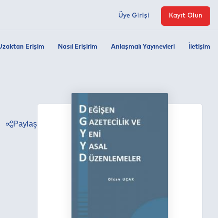
Üye Girişi
Kayıt Olun
Uzaktan Erişim
Nasıl Erişirim
Anlaşmalı Yayınevleri
İletişim
Paylaş
ter
ebook
edin
tsapp
egram
ail