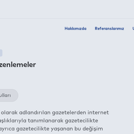
Hakkımızda
Referanslarımız
üzenlemeler
Twit
lları
Fac
Link
 olarak adlandırılan gazetelerden internet
Wha
şlıklarıyla tanımlanarak gazetecilikte
Tel
ayrıca gazetecilikte yaşanan bu değişim
E-m