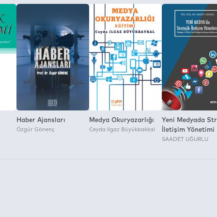
Haber Ajansları
Medya Okuryazarlığı
Yeni Medyada Str
Özgür Gönenç
Ceyda Ilgaz Büyükbakkal
İletişim Yönetimi
SAADET UĞURLU