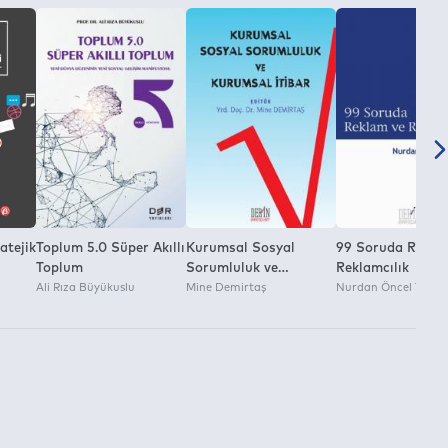
atejik
Toplum 5.0 Süper Akıllı
Kurumsal Sosyal
99 Soruda Rekla
Toplum
Sorumluluk ve
Reklamcılık
Ali Rıza Büyükuslu
Kurumsal İtibar
Mine Demirtaş
Nurdan Öncel Taşkı