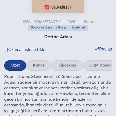
ISBN: 9786257740722 — 2025 — 1. Baskı
Sosyal ve Beşeri Bilimler
Edebiyat
Define Adası
Paylaş
Twitter
Özet
Künye
İçindekiler
DRM Koşullar
Facebook
Robert Louis Stevenson’ın ölümsüz eseri Define
Linkedin
Adası, sadece bir macera romanı değil, aynı zamanda
Whatsapp
cesaret, sadakat ve ihanet üzerine yazılmış güçlü bir
Telegram
karakter yolculuğudur. Jim Hawkins, tesadüfen eline
geçen bir haritanın izinde kendini denizlerin
E-mail
ortasında, ihanetle dostluğun, tehlikeyle merakın iç
içe geçtiği bir serüvenin tam ortasında bulur. Uzun