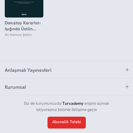
Danıştay Kararları
Işığında Üstün
Kamu Yararı
Ali Hamza Şahin
Kavramı
Anlaşmalı Yayınevleri
Kurumsal
Turcademy
Siz de kurumunuzda
erişimi açmak
istiyorsanız bizimle iletişime geçin
Abonelik Talebi