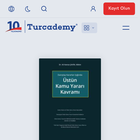
Kayıt Olun
Üye Girişi
Hakkımızda
Referanslarımız
Uzaktan Erişim
Nasıl Erişirim
Anlaşmalı Yayınevleri
İletişim