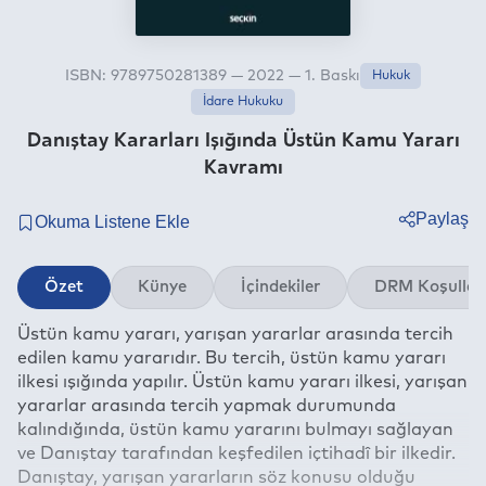
ISBN: 9789750281389 — 2022 — 1. Baskı
Hukuk
İdare Hukuku
Danıştay Kararları Işığında Üstün Kamu Yararı
Kavramı
Paylaş
Twitter
Özet
Künye
İçindekiler
DRM Koşullar
Facebook
Üstün kamu yararı, yarışan yararlar arasında tercih
Linkedin
edilen kamu yararıdır. Bu tercih, üstün kamu yararı
Whatsapp
ilkesi ışığında yapılır. Üstün kamu yararı ilkesi, yarışan
Telegram
yararlar arasında tercih yapmak durumunda
kalındığında, üstün kamu yararını bulmayı sağlayan
E-mail
ve Danıştay tarafından keşfedilen içtihadî bir ilkedir.
Danıştay, yarışan yararların söz konusu olduğu