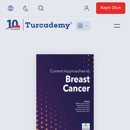
Kayıt Olun
Üye Girişi
Hakkımızda
Referanslarımız
Uzaktan Erişim
Nasıl Erişirim
Anlaşmalı Yayınevleri
İletişim