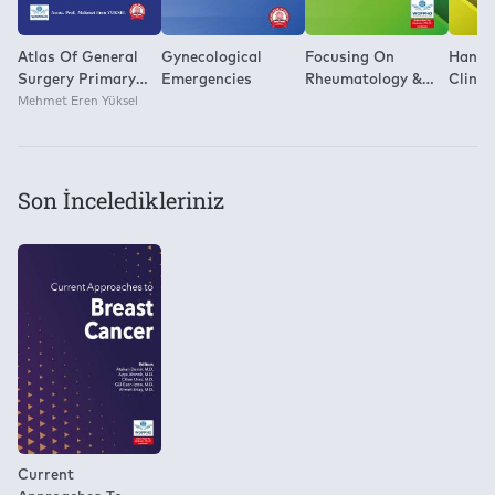
Atlas Of General
Gynecological
Focusing On
Handb
Surgery Primary
Emergencies
Rheumatology &
Clinic
Atlas
Mehmet Eren Yüksel
Gastroenterology &
Pediat
General Pediatrics
Son İnceledikleriniz
Current