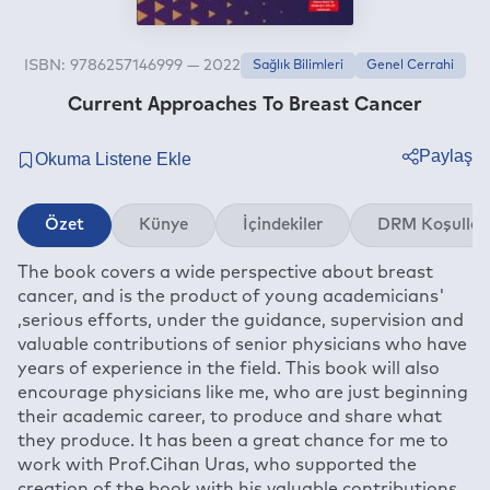
ISBN: 9786257146999 — 2022
Sağlık Bilimleri
Genel Cerrahi
Current Approaches To Breast Cancer
Paylaş
Twitter
Özet
Künye
İçindekiler
DRM Koşullar
Facebook
The book covers a wide perspective about breast
Linkedin
cancer, and is the product of young academicians'
Whatsapp
,serious efforts, under the guidance, supervision and
Telegram
valuable contributions of senior physicians who have
years of experience in the field. This book will also
E-mail
encourage physicians like me, who are just beginning
their academic career, to produce and share what
they produce. It has been a great chance for me to
work with Prof.Cihan Uras, who supported the
creation of the book with his valuable contributions.