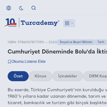
ISBN: 9786057877390 — 2020
Sosyal ve Beşeri Bilimler
Tarih
Cumhuriyet Döneminde Bolu'da İktis
Özet
Künye
İçindekiler
DRM Koşu
Bu eserde, Türkiye Cumhuriyeti'nin kurulduğu ve 
1960'lı yıllara kadar uzanan dönemde, tarım ve h
ticaret, bankacılık ve turizm gibi birçok başlıkt