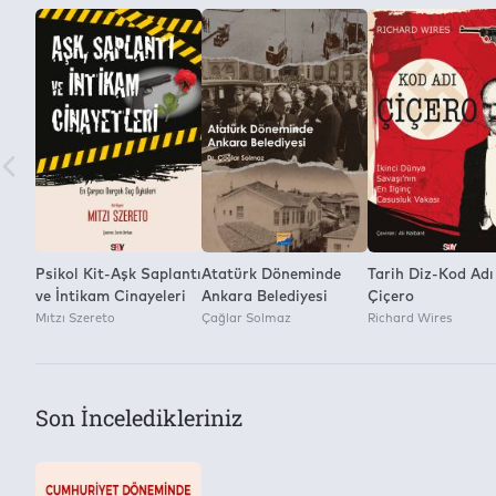
Yayınevi
2
Siyasal Kitabevi
Kitap Dosyasını Farklı Kaydetme ve Dijital Ortamda Çoğaltm
Yok
Psikol Kit-Aşk Saplantı
Atatürk Döneminde
Tarih Diz-Kod Adı
ve İntikam Cinayeleri
Ankara Belediyesi
Çiçero
Mıtzı Szereto
Çağlar Solmaz
Richard Wires
Son İnceledikleriniz