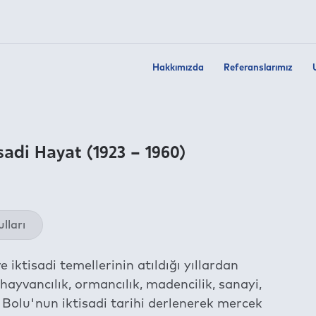
Hakkımızda
Referanslarımız
adi Hayat (1923 – 1960)
Twit
lları
Fac
Link
iktisadi temellerinin atıldığı yıllardan
Wha
ayvancılık, ormancılık, madencilik, sanayi,
Tel
a Bolu'nun iktisadi tarihi derlenerek mercek
E-m