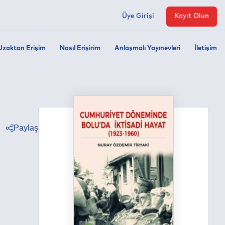
Üye Girişi
Kayıt Olun
Uzaktan Erişim
Nasıl Erişirim
Anlaşmalı Yayınevleri
İletişim
Paylaş
ter
ebook
edin
tsapp
egram
ail