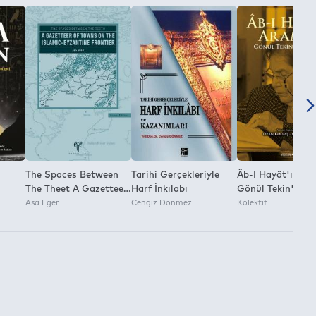
The Spaces Between
Tarihi Gerçekleriyle
Âb-I Hayât'ı Ara
The Theet A Gazetteer
Harf İnkılabı
Gönül Tekin'E
Of Towns On The
Asa Eger
Cengiz Dönmez
Armağan
Kolektif
Islamic-Byzantine
Frontier