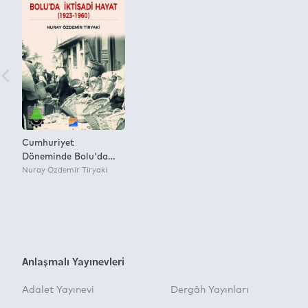
Cumhuriyet
Döneminde Bolu'da
İktisadi Hayat (1923 –
Nuray Özdemir Tiryaki
1960)
Anlaşmalı Yayınevleri
Adalet Yayınevi
Dergâh Yayınları