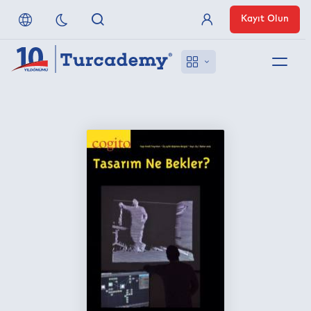
Kayıt Olun
Üye Girişi
Hakkımızda
Referanslarımız
Uzaktan Erişim
Nasıl Erişirim
Anlaşmalı Yayınevleri
İletişim