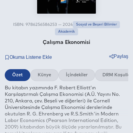
ISBN: 9786256586253 — 2024
Sosyal ve Beşeri Bilimler
Akademik
Çalışma Ekonomisi
Paylaş
Twitter
Özet
Künye
İçindekiler
DRM Koşullar
Facebook
Bu kitabın yazımında F. Robert Elliott’ın
Linkedin
Karşılaştırmalı Çalışma Ekonomisi (A.Ü. Yayını No.
Whatsapp
210, Ankara, çev. Beşeli ve diğerleri) ile Cornell
Telegram
Üniversitesinde Çalışma Ekonomisi derslerinde
okutulan R. G. Ehrenberg ve R.S.Smith'in Modern
E-mail
Labor Economics (Pearson International Edition,
2009) kitabından büyük ölçüde yararlanılmıştır. Bu