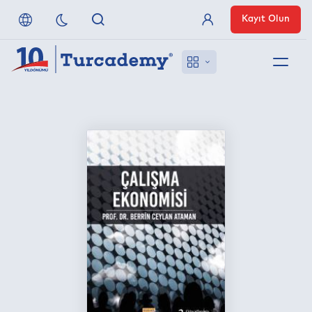
Kayıt Olun
Üye Girişi
Hakkımızda
Referanslarımız
Uzaktan Erişim
Nasıl Erişirim
Anlaşmalı Yayınevleri
İletişim