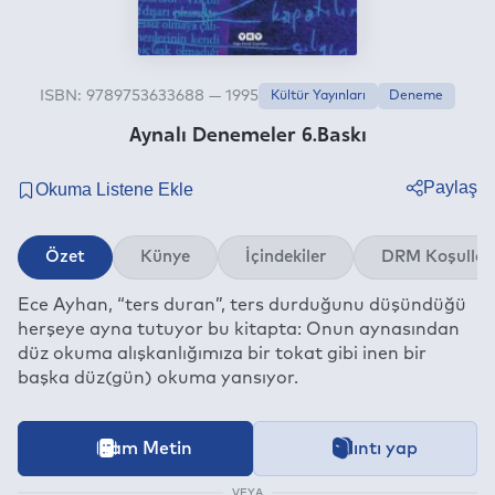
ISBN: 9789753633688 — 1995
Kültür Yayınları
Deneme
Aynalı Denemeler 6.Baskı
Paylaş
Twitter
Özet
Künye
İçindekiler
DRM Koşullar
Facebook
Ece Ayhan, “ters duran”, ters durduğunu düşündüğü
Linkedin
herşeye ayna tutuyor bu kitapta: Onun aynasından
Whatsapp
düz okuma alışkanlığımıza bir tokat gibi inen bir
Telegram
başka düz(gün) okuma yansıyor.
E-mail
İçeriğe ait içindekiler bölümünün aktarımı devam etmekt
Tam Metin
Alıntı yap
Bu kitap aşağıdaki
Dijital Hak Yönetimi (DRM)
Koşullarıyla be
Kategori
Kültür Yayınları
VEYA