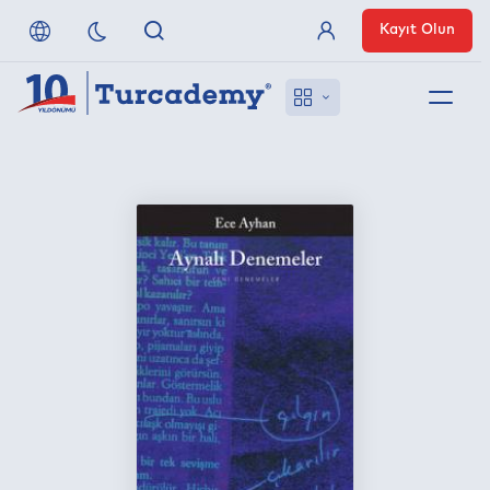
Kayıt Olun
Üye Girişi
Hakkımızda
Referanslarımız
Uzaktan Erişim
Nasıl Erişirim
Anlaşmalı Yayınevleri
İletişim