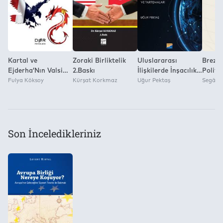
Kartal ve
Zoraki Birliktelik
Uluslararası
Brezil
Ejderha’Nın Valsi
2.Baskı
İlişkilerde İnşacılık:
Politi
Amerika – Çin
Fulya Köksoy
Kürşat Korkmaz
Kökeni, Temel
Uğur Pektaş
ve Değ
Segâh T
İlişkileri
Kavramları ve
Araştırmaları
Son İnceledikleriniz