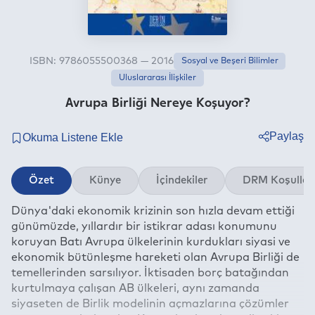
ISBN: 9786055500368 — 2016
Sosyal ve Beşeri Bilimler
Uluslararası İlişkiler
Avrupa Birliği Nereye Koşuyor?
Paylaş
Twitter
Özet
Künye
İçindekiler
DRM Koşullar
Facebook
Dünya'daki ekonomik krizinin son hızla devam ettiği
Linkedin
günümüzde, yıllardır bir istikrar adası konumunu
Whatsapp
koruyan Batı Avrupa ülkelerinin kurdukları siyasi ve
Telegram
ekonomik bütünleşme hareketi olan Avrupa Birliği de
temellerinden sarsılıyor. İktisaden borç batağından
E-mail
kurtulmaya çalışan AB ülkeleri, aynı zamanda
siyaseten de Birlik modelinin açmazlarına çözümler