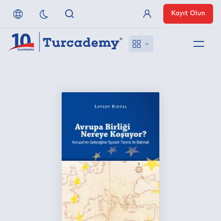
Kayıt Olun
Üye Girişi
Hakkımızda
Referanslarımız
Uzaktan Erişim
Nasıl Erişirim
Anlaşmalı Yayınevleri
İletişim