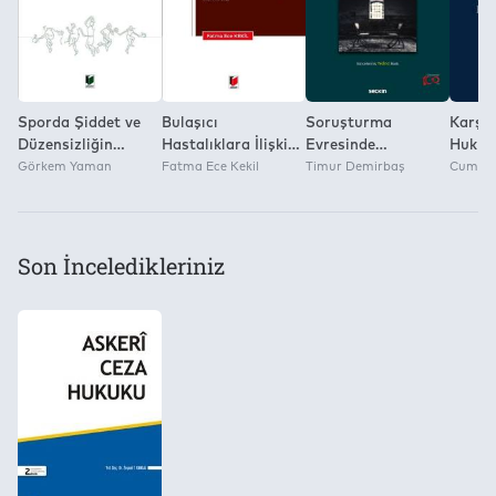
Sporda Şiddet ve
Bulaşıcı
Soruşturma
Karşıl
Düzensizliğin
Hastalıklara İlişkin
Evresinde
Hukuk
Önlenmesine Dair
Görkem Yaman
Tedbirlere Aykırı
Fatma Ece Kekil
Şüphelinin
Timur Demirbaş
Suçlar
Cumhur
Kanunda
Davranma Suçu
İfadesinin Alınması
Semp
Düzenlenen Suçlar
(Tck M. 195)
Tebliğl
Son İnceledikleriniz