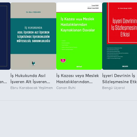
a İzni:
İş Hukukunda Asıl
İş Kazası veya Meslek
İşyeri Devrinin İş
an
İşveren Alt İşveren
Hastalıklarından
Sözleşmesine Etk
in İş
İlişkisinde İşverenlerin
Ebru Karabacak Yeşilmen
Kaynaklanan Davalar
Canan Ruhi
Bengü Uçarol
na
Müteselsil
Sorumluluğu