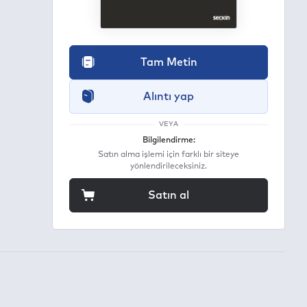
egram
ail
Tam Metin
Alıntı yap
VEYA
Bilgilendirme:
Satın alma işlemi için farklı bir siteye
yönlendirileceksiniz.
Satın al