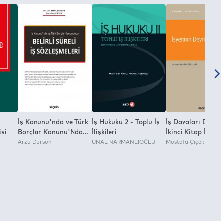
İş Kanunu'nda ve Türk
İş Hukuku 2 - Toplu İş
İş Davaları Dizisi
isi
Borçlar Kanunu'Nda
İlişkileri
İkinci Kitap İşyer
Belirli Süreli İş
Arzu Dursun
ÜNAL NARMANLIOĞLU
Devri
Mustafa Çiçek
Sözleşmeleri