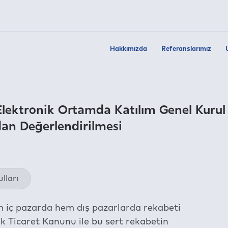
Hakkımızda
Referanslarımız
Elektronik Ortamda Katılım Genel Kurul
dan Değerlendirilmesi
Twit
lları
Fac
Link
m iç pazarda hem dış pazarlarda rekabeti
Wha
rk Ticaret Kanunu ile bu sert rekabetin