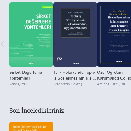
Toplam Kullanılabilecek Cihaz Adedi:
Yayınevi
2
Seçkin Yayıncılık
Kitap Dosyasını Farklı Kaydetme ve Dijital Ortamda Çoğaltm
Yok
Şirket Değerleme
Türk Hukukunda Toplu
Özel Öğretim
Yöntemleri
İş Sözleşmesinin Kişi
Kurumunda Çalış
Reha Çırak
Bakımından
Seracettin Göktaş
Eğitim Personelin
Amine Büşra Çıtır
Uygulanma Alanı
Sözleşmesinin So
Ermesi ve Hukuki
Sonuçları
Son İnceledikleriniz