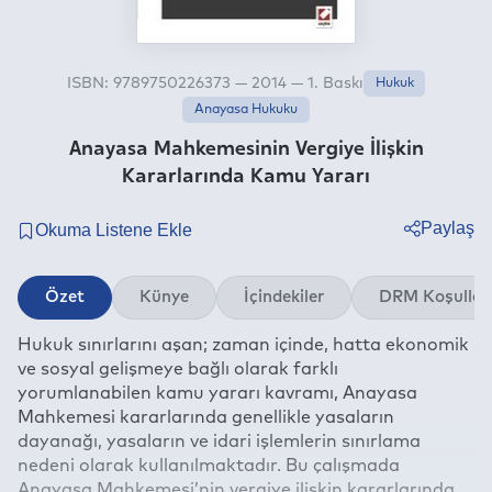
ISBN: 9789750226373 — 2014 — 1. Baskı
Hukuk
Anayasa Hukuku
Anayasa Mahkemesinin Vergiye İlişkin
Kararlarında Kamu Yararı
Paylaş
Twitter
Özet
Künye
İçindekiler
DRM Koşullar
Facebook
Hukuk sınırlarını aşan; zaman içinde, hatta ekonomik
Linkedin
ve sosyal gelişmeye bağlı olarak farklı
Whatsapp
yorumlanabilen kamu yararı kavramı, Anayasa
Telegram
Mahkemesi kararlarında genellikle yasaların
dayanağı, yasaların ve idari işlemlerin sınırlama
E-mail
nedeni olarak kullanılmaktadır. Bu çalışmada
Anayasa Mahkemesi’nin vergiye ilişkin kararlarında