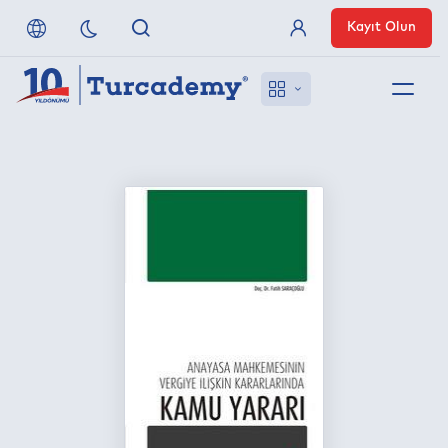
Kayıt Olun
Üye Girişi
Hakkımızda
Referanslarımız
Uzaktan Erişim
Nasıl Erişirim
Anlaşmalı Yayınevleri
İletişim