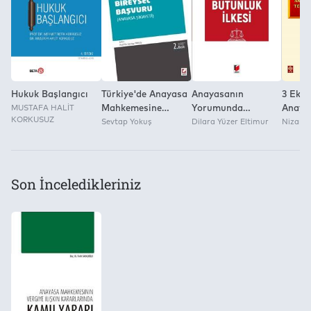
ikinci kısmında ise çalışmamız kapsamındaki
Yok
kararlarda Anayasa Mahkemesi’nin hukukilik
denetimi mi yoksa yerindelik denetimi mi yaptığı
incelenmekte ve değerlendirilmektedir.
Hukuk Başlangıcı
Türkiye'de Anayasa
Anayasanın
3 Ekim
MUSTAFA HALİT
Mahkemesine
Yorumunda
Anaya
KORKUSUZ
Bireysel Başvuru
Sevtap Yokuş
Bütünlük İlkesi
Dilara Yüzer Eltimur
Değişi
Nizamet
Temel 
Hürriy
Etkisi
Aydın
Son İnceledikleriniz