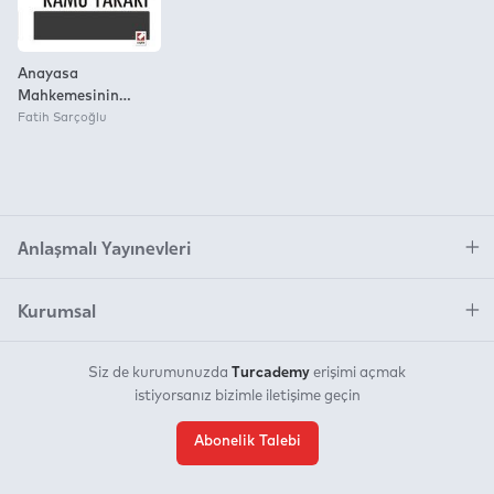
Anayasa
Mahkemesinin
Vergiye İlişkin
Fatih Sarçoğlu
Kararlarında Kamu
Yararı
Anlaşmalı Yayınevleri
Kurumsal
Turcademy
Siz de kurumunuzda
erişimi açmak
istiyorsanız bizimle iletişime geçin
Abonelik Talebi