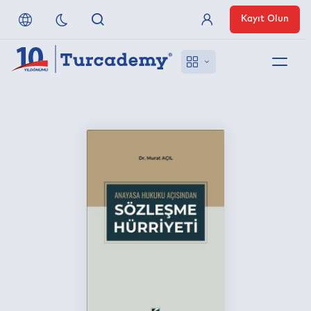
Kayıt Olun
Üye Girişi
Hakkımızda
Referanslarımız
Uzaktan Erişim
Nasıl Erişirim
Anlaşmalı Yayınevleri
İletişim