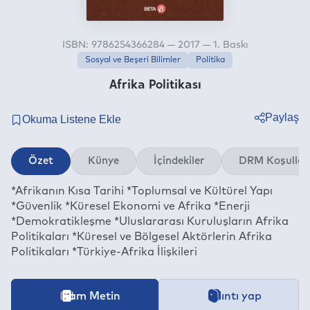
ISBN: 9786254366284 — 2017 — 1. Baskı
Sosyal ve Beşeri Bilimler
Politika
Afrika Politikası
Paylaş
Twitter
Özet
Künye
İçindekiler
DRM Koşullar
Facebook
*Afrikanın Kısa Tarihi *Toplumsal ve Kültürel Yapı
Linkedin
*Güvenlik *Küresel Ekonomi ve Afrika *Enerji
Whatsapp
*Demokratikleşme *Uluslararası Kuruluşların Afrika
Telegram
Politikaları *Küresel ve Bölgesel Aktörlerin Afrika
Politikaları *Türkiye-Afrika İlişkileri
E-mail
İçeriğe ait içindekiler bölümünün aktarımı devam etmekt
Tam Metin
Alıntı yap
Bu kitap aşağıdaki
Dijital Hak Yönetimi (DRM)
Koşullarıyla be
Kategori