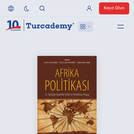
Kayıt Olun
Üye Girişi
Hakkımızda
Referanslarımız
Uzaktan Erişim
Nasıl Erişirim
Anlaşmalı Yayınevleri
İletişim