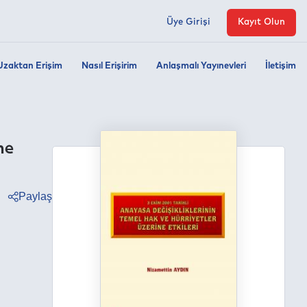
Üye Girişi
Kayıt Olun
Uzaktan Erişim
Nasıl Erişirim
Anlaşmalı Yayınevleri
İletişim
ne
Paylaş
ter
ebook
edin
tsapp