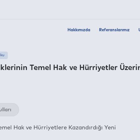
Hakkımızda
Referanslarımız
uku
iklerinin Temel Hak ve Hürriyetler Üzeri
Twit
lları
Fac
Link
emel Hak ve Hürriyetlere Kazandırdığı Yeni
Wha