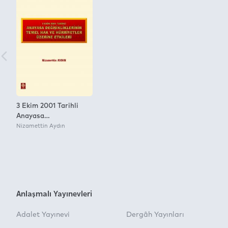
3 Ekim 2001 Tarihli
Anayasa
Değişikliklerinin Temel
Nizamettin Aydın
Hak ve Hürriyetler
Üzerine Etkisi
Nizamettin Aydın
Anlaşmalı Yayınevleri
Adalet Yayınevi
Dergâh Yayınları