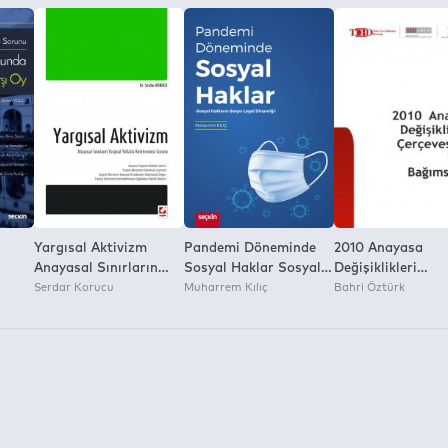
Yargısal Aktivizm
Pandemi Döneminde
2010 Anayasa
Anayasal Sınırların
Sosyal Haklar Sosyal
Değişiklikleri
da
Yargısal Yollarla
Serdar Korucu
Hakların Sosyo–Legal
Muharrem Kılıç
Çerçevesinde Yar
Bahri Öztürk
Belirlenmesi Sorunu
Dinamiği
Bağımsızlığı