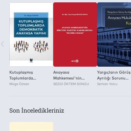
Kutuplaşmış
Anayasa
Yargıçların Görüş
Toplumlarda
Mahkemesi'nin
Ayrılığı Sorunu
Demokratik Anayasa
Müge Özkan
Bireysel Başvuru
SEZGİ ÖKTEM SONGU
Anayasa Hukukun
Serkan Yolcu
Yapımı
Kararlarında Sendika
Karşı Oy
Hakkı
Son İnceledikleriniz