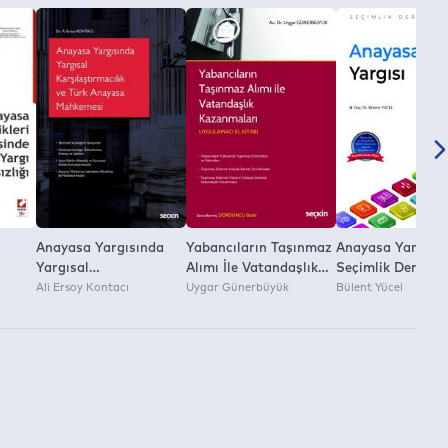
Anayasa Yargısında
Yabancıların Taşınmaz
Anayasa Yargısı 
Yargısal
Alımı İle Vatandaşlık
Seçimlik Dersler 
gı
Karşılaştırmacılık ve
Ali Ersoy Kontacı
Kazanmaları
Uygar Günerbüyük
–
Bülent Yücel
Türk Anayasa
Uygulamacı El Kitabı
Mahkemesi