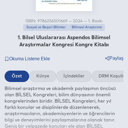
ISBN: 9786256501669 — 2024 — 1. Baskı
Sosyal ve Beşeri Bilimler
Bilimsel Araştırma
1. Bilsel Uluslararası Aspendos Bilimsel
Araştırmalar Kongresi Kongre Kitabı
Paylaş
Twitter
Özet
Künye
İçindekiler
DRM Koşullar
Facebook
Bilimsel araştırma ve akademik paylaşımın öncüsü
Linkedin
olan BİLSEL Kongreleri, bilim dünyasının önemli
Whatsapp
kongrelerinden biridir. BİLSEL Kongreleri, her yıl
Telegram
farklı konular ve disiplinlerde düzenlenerek,
araştırmacıların, akademisyenlerin ve öğrencilerin
E-mail
bilgi ve deneyimlerini paylaşmalarına olanak tanır.
Geniş bir yelpazede konuları ele alan BİLSEL