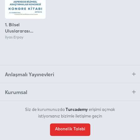
1. Bilsel
Uluslararası
Aspendos Bilimsel
İlyas Erpay
Araştırmalar
Kongresi Kongre
Kitabı
Anlaşmalı Yayınevleri
Kurumsal
Turcademy
Siz de kurumunuzda
erişimi açmak
istiyorsanız bizimle iletişime geçin
Abonelik Talebi