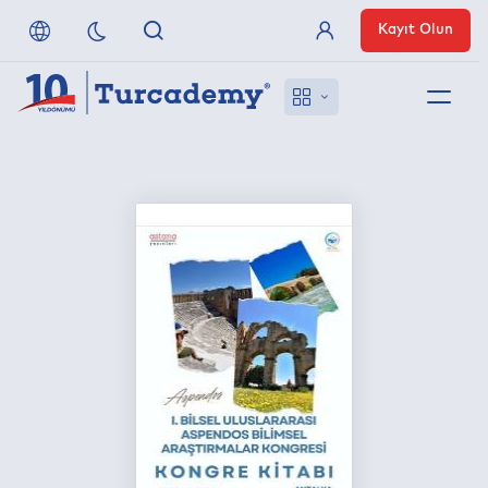
Kayıt Olun
Üye Girişi
Hakkımızda
Referanslarımız
Uzaktan Erişim
Nasıl Erişirim
Anlaşmalı Yayınevleri
İletişim