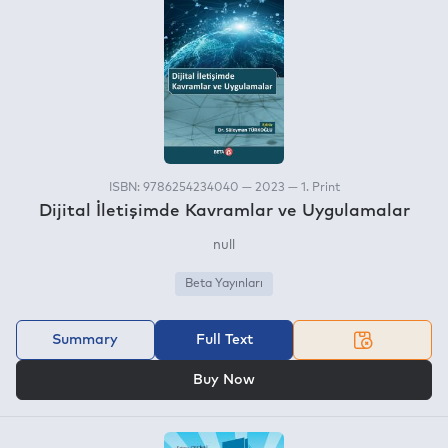
ISBN: 9786254234040 — 2023 — 1. Print
Dijital İletişimde Kavramlar ve Uygulamalar
null
Beta Yayınları
Summary
Full Text
OR
Buy Now