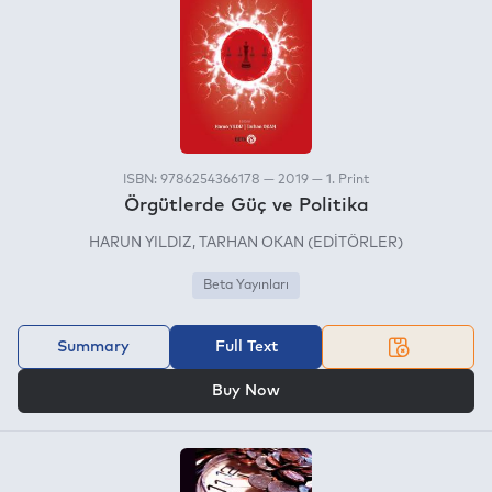
ISBN: 9786254366178 — 2019 — 1. Print
Örgütlerde Güç ve Politika
HARUN YILDIZ
TARHAN OKAN (EDİTÖRLER)
Beta Yayınları
Summary
Full Text
OR
Buy Now