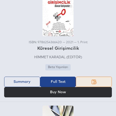
ISBN: 9786254366420 — 2021 — 1. Print
Küresel Girişimcilik
HİMMET KARADAL (EDİTÖR)
Beta Yayınları
Summary
Full Text
OR
Buy Now