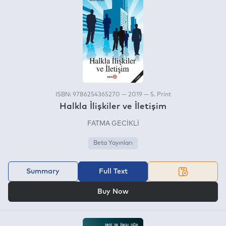
ISBN: 9786254365270 — 2019 — 5. Print
Halkla İlişkiler ve İletişim
FATMA GECİKLİ
Beta Yayınları
Summary
Full Text
OR
Buy Now