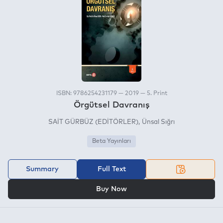
ISBN: 9786254231179 — 2019 — 5. Print
Örgütsel Davranış
SAİT GÜRBÜZ (EDİTÖRLER)
Ünsal Sığrı
Beta Yayınları
Summary
Full Text
OR
Buy Now