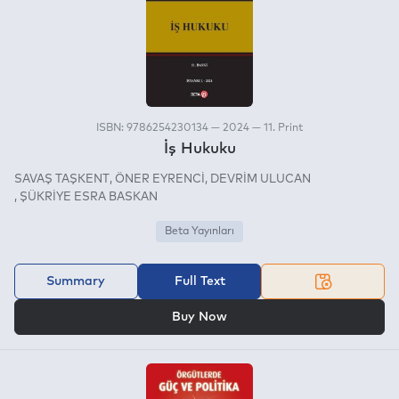
ISBN: 9786254230134 — 2024 — 11. Print
İş Hukuku
SAVAŞ TAŞKENT
ÖNER EYRENCİ
DEVRİM ULUCAN
ŞÜKRİYE ESRA BASKAN
Beta Yayınları
Summary
Full Text
OR
Buy Now