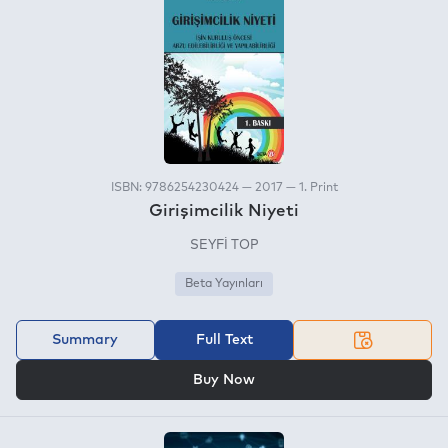
ISBN: 9786254230424 — 2017 — 1. Print
Girişimcilik Niyeti
SEYFİ TOP
Beta Yayınları
Summary
Full Text
OR
Buy Now