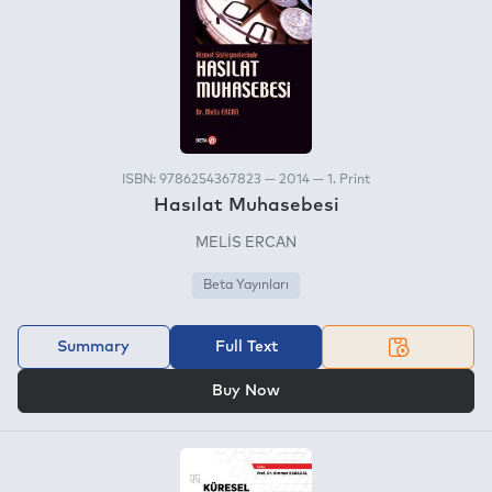
ISBN: 9786254367823 — 2014 — 1. Print
Hasılat Muhasebesi
MELİS ERCAN
Beta Yayınları
Summary
Full Text
OR
Buy Now