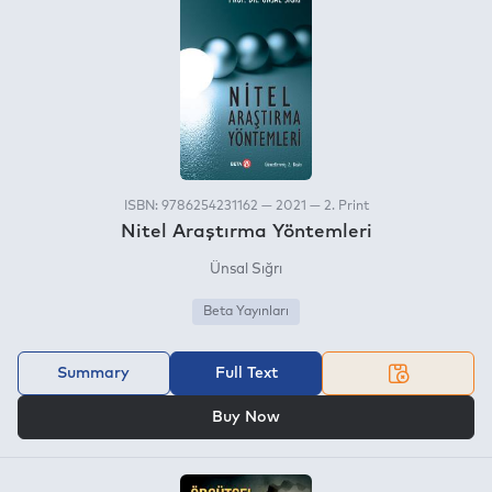
ISBN: 9786254231162 — 2021 — 2. Print
Nitel Araştırma Yöntemleri
Ünsal Sığrı
Beta Yayınları
Summary
Full Text
OR
Buy Now