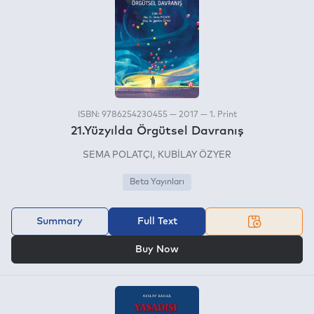
ISBN: 9786254230455 — 2017 — 1. Print
21.Yüzyılda Örgütsel Davranış
SEMA POLATÇI
KUBİLAY ÖZYER
Beta Yayınları
Summary
Full Text
OR
Buy Now