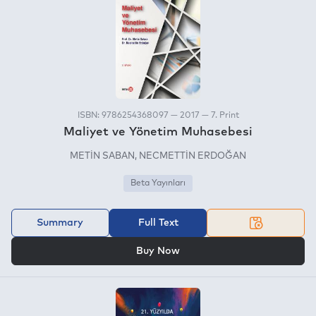
ISBN: 9786254368097 — 2017 — 7. Print
Maliyet ve Yönetim Muhasebesi
METİN SABAN
NECMETTİN ERDOĞAN
Beta Yayınları
Summary
Full Text
OR
Buy Now