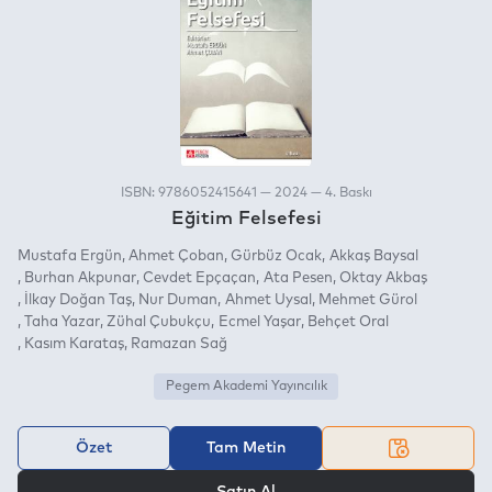
ISBN: 9786052415641 — 2024 — 4. Baskı
Eğitim Felsefesi
Mustafa Ergün
Ahmet Çoban
Gürbüz Ocak
Akkaş Baysal
Burhan Akpunar
Cevdet Epçaçan
Ata Pesen
Oktay Akbaş
İlkay Doğan Taş
Nur Duman
Ahmet Uysal
Mehmet Gürol
Taha Yazar
Zühal Çubukçu
Ecmel Yaşar
Behçet Oral
Kasım Karataş
Ramazan Sağ
Pegem Akademi Yayıncılık
Özet
Tam Metin
VEYA
Satın Al