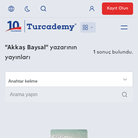
Kayıt Olun
Üye Girişi
Hakkımızda
“Akkaş Baysal”
yazarının
1
sonuç bulundu.
yayınları
Referanslarımız
Uzaktan Erişim
×
Ara
Nasıl Erişirim
Anlaşmalı Yayınevleri
İletişim