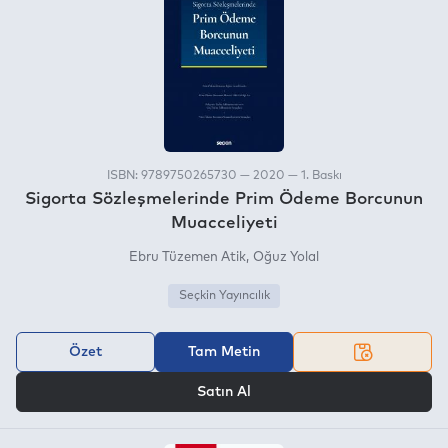
ISBN: 9789750265730 — 2020 — 1. Baskı
Sigorta Sözleşmelerinde Prim Ödeme Borcunun
Muacceliyeti
Ebru Tüzemen Atik
Oğuz Yolal
Seçkin Yayıncılık
Özet
Tam Metin
VEYA
Satın Al