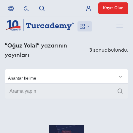
Kayıt Olun
Üye Girişi
Hakkımızda
“Oğuz Yolal”
yazarının
3
sonuç bulundu.
yayınları
Referanslarımız
Uzaktan Erişim
×
Ara
Nasıl Erişirim
Anlaşmalı Yayınevleri
İletişim