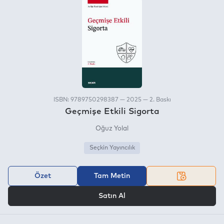
ISBN: 9789750298387 — 2025 — 2. Baskı
Geçmişe Etkili Sigorta
Oğuz Yolal
Seçkin Yayıncılık
Özet
Tam Metin
VEYA
Satın Al