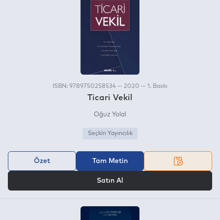
ISBN: 9789750258534 — 2020 — 1. Baskı
Ticari Vekil
Oğuz Yolal
Seçkin Yayıncılık
Özet
Tam Metin
VEYA
Satın Al