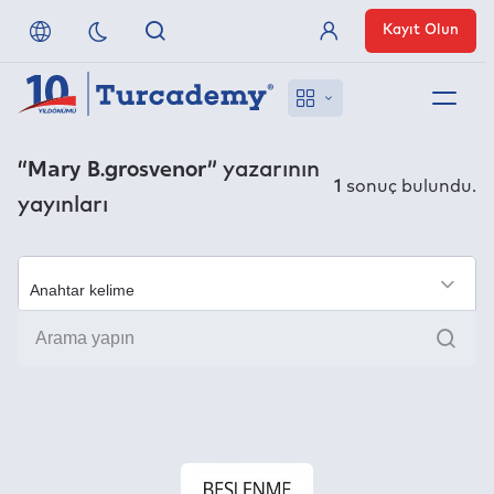
Kayıt Olun
Üye Girişi
Hakkımızda
“Mary B.grosvenor”
yazarının
1
sonuç bulundu.
yayınları
Referanslarımız
Uzaktan Erişim
×
Ara
Nasıl Erişirim
Anlaşmalı Yayınevleri
İletişim