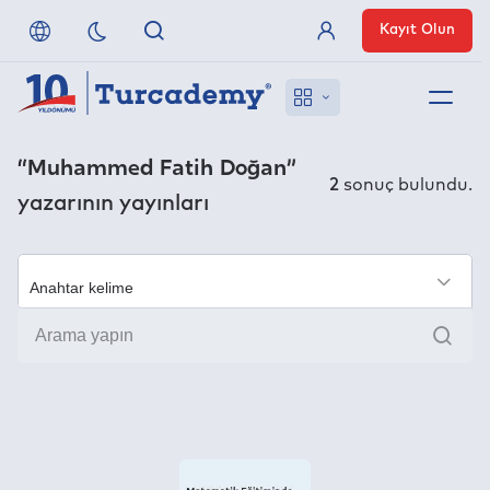
Kayıt Olun
Üye Girişi
Hakkımızda
“Muhammed Fatih Doğan”
2
sonuç bulundu.
yazarının yayınları
Referanslarımız
Uzaktan Erişim
×
Ara
Nasıl Erişirim
Anlaşmalı Yayınevleri
İletişim