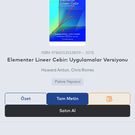
ISBN: 9786053553809 — 2015
Elementer Lineer Cebir: Uygulamalar Versiyonu
Howard Anton
Chris Rorres
Palme Yayınevi
Özet
Tam Metin
VEYA
Satın Al