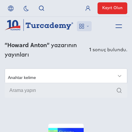
Kayıt Olun
Üye Girişi
Hakkımızda
“Howard Anton”
yazarının
1
sonuç bulundu.
yayınları
Referanslarımız
Uzaktan Erişim
×
Ara
Nasıl Erişirim
Anlaşmalı Yayınevleri
İletişim