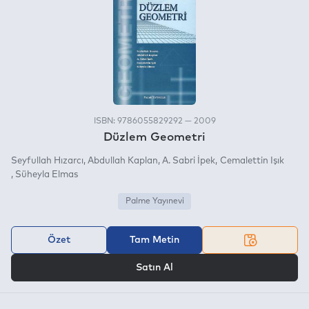
ISBN: 9786055829292 — 2009
Düzlem Geometri
Seyfullah Hızarcı
Abdullah Kaplan
A. Sabri İpek
Cemalettin Işık
Süheyla Elmas
Palme Yayınevi
Özet
Tam Metin
VEYA
Satın Al