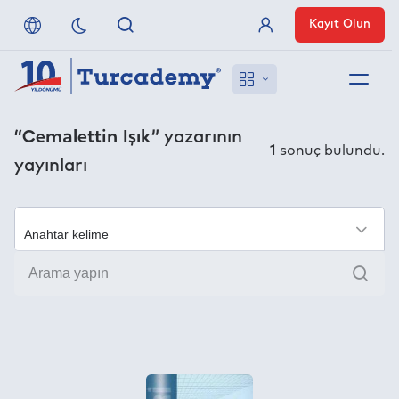
Kayıt Olun
Üye Girişi
Hakkımızda
“Cemalettin Işık”
yazarının
1
sonuç bulundu.
yayınları
Referanslarımız
Uzaktan Erişim
×
Ara
Nasıl Erişirim
Anlaşmalı Yayınevleri
İletişim