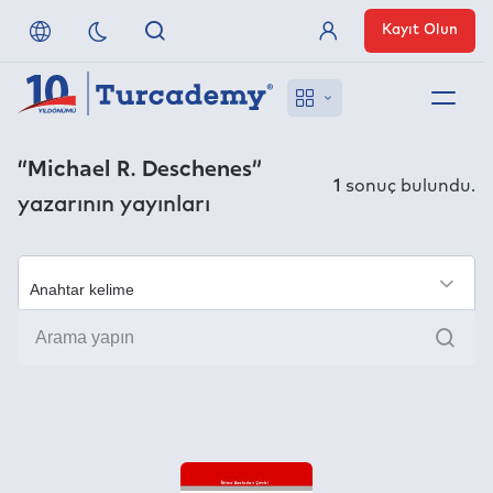
Kayıt Olun
Üye Girişi
Hakkımızda
“Michael R. Deschenes”
1
sonuç bulundu.
yazarının yayınları
Referanslarımız
Uzaktan Erişim
×
Ara
Nasıl Erişirim
Anlaşmalı Yayınevleri
İletişim