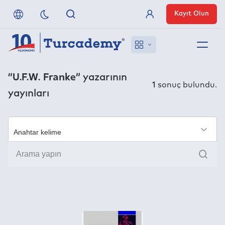
Kayıt Olun
Üye Girişi
Hakkımızda
“U.F.W. Franke”
yazarının
1
sonuç bulundu.
yayınları
Referanslarımız
Uzaktan Erişim
×
Ara
Nasıl Erişirim
Anlaşmalı Yayınevleri
İletişim