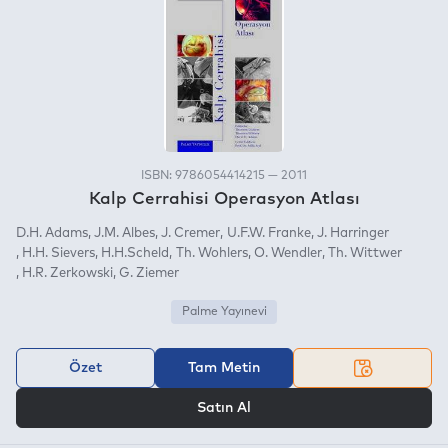
ISBN: 9786054414215 — 2011
Kalp Cerrahisi Operasyon Atlası
D.H. Adams
J.M. Albes
J. Cremer
U.F.W. Franke
J. Harringer
H.H. Sievers
H.H.Scheld
Th. Wohlers
O. Wendler
Th. Wittwer
H.R. Zerkowski
G. Ziemer
Palme Yayınevi
Özet
Tam Metin
VEYA
Satın Al