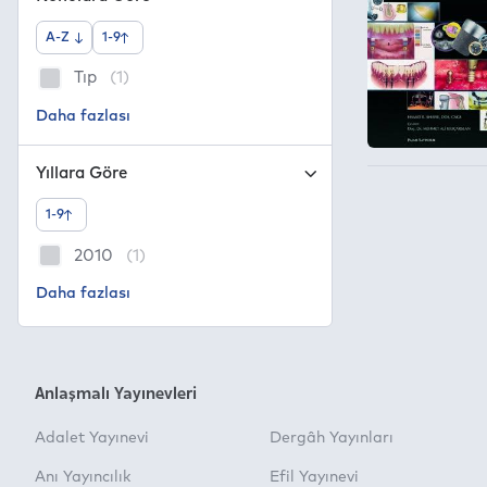
A-Z
1-9
Tıp
(1)
Yıllara Göre
1-9
2010
(1)
Anlaşmalı Yayınevleri
Adalet Yayınevi
Dergâh Yayınları
Anı Yayıncılık
Efil Yayınevi