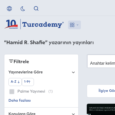
“Hamid R. Shafie”
yazarının yayınları
Filtrele
Yayınevlerine Göre
A-Z
1-9
İlgiye Gö
Palme Yayınevi
(1)
Konulara Göre