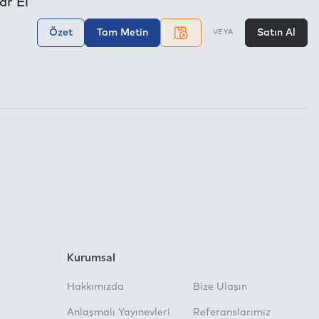
ar El
Özet
Tam Metin
Satın Al
VEYA
Kurumsal
Hakkımızda
Bize Ulaşın
Anlaşmalı Yayınevleri
Referanslarımız