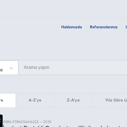
Hakkımızda
Referanslarımız
re
A-Z’ye
Z-A’ya
Yıla Göre (
ISBN: 9786054414222 — 2010