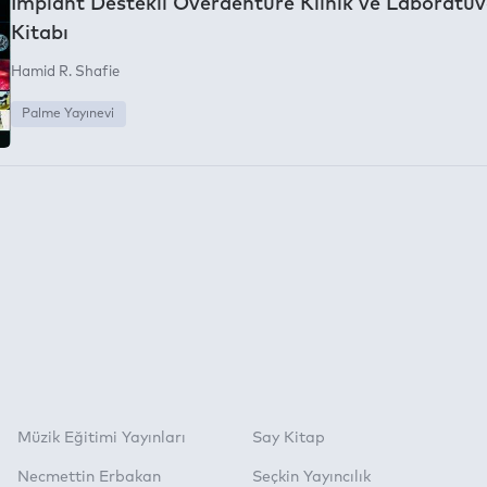
İmplant Destekli Overdenture Klinik ve Laboratuv
Kitabı
Hamid R. Shafie
Palme Yayınevi
Müzik Eğitimi Yayınları
Say Kitap
Necmettin Erbakan
Seçkin Yayıncılık