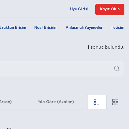
Üye Girişi
Kayıt Olun
Uzaktan Erişim
Nasıl Erişirim
Anlaşmalı Yayınevleri
İletişim
1
sonuç bulundu.
×
Ara
Artan)
Yıla Göre (Azalan)