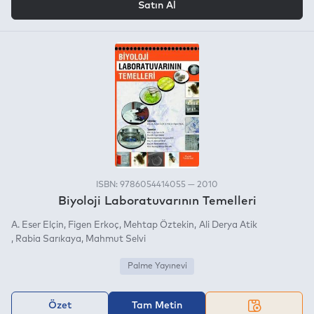
Satın Al
ISBN: 9786054414055 — 2010
Biyoloji Laboratuvarının Temelleri
A. Eser Elçin
Figen Erkoç
Mehtap Öztekin
Ali Derya Atik
Rabia Sarıkaya
Mahmut Selvi
Palme Yayınevi
Özet
Tam Metin