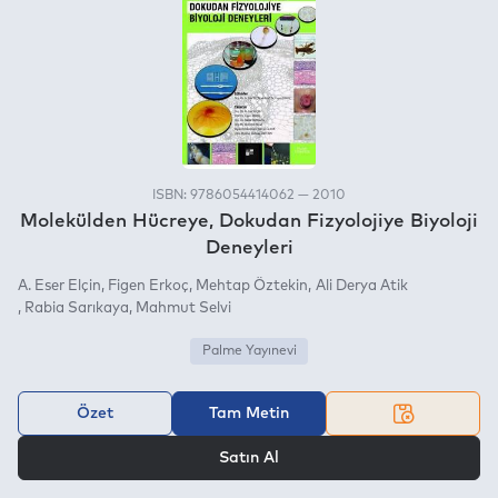
ISBN: 9786054414062 — 2010
Molekülden Hücreye, Dokudan Fizyolojiye Biyoloji
Deneyleri
A. Eser Elçin
Figen Erkoç
Mehtap Öztekin
Ali Derya Atik
Rabia Sarıkaya
Mahmut Selvi
Palme Yayınevi
Özet
Tam Metin
VEYA
Satın Al