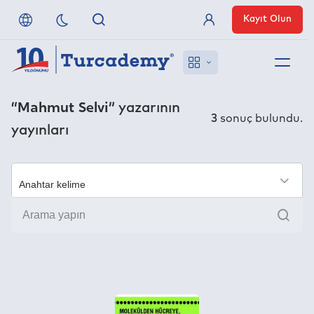
Kayıt Olun
Üye Girişi
Hakkımızda
“Mahmut Selvi”
yazarının
3
sonuç bulundu.
yayınları
Referanslarımız
Uzaktan Erişim
×
Ara
Nasıl Erişirim
Anlaşmalı Yayınevleri
İletişim