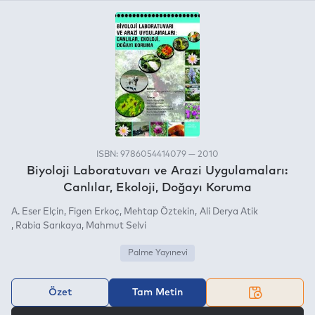
ISBN: 9786054414079 — 2010
Biyoloji Laboratuvarı ve Arazi Uygulamaları:
Canlılar, Ekoloji, Doğayı Koruma
A. Eser Elçin
Figen Erkoç
Mehtap Öztekin
Ali Derya Atik
Rabia Sarıkaya
Mahmut Selvi
Palme Yayınevi
Özet
Tam Metin
VEYA