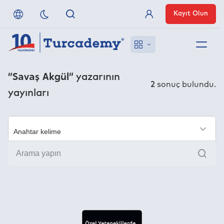
Kayıt Olun
Üye Girişi
Hakkımızda
“Savaş Akgül”
yazarının
2
sonuç bulundu.
yayınları
Referanslarımız
Uzaktan Erişim
×
Ara
Nasıl Erişirim
Anlaşmalı Yayınevleri
İletişim