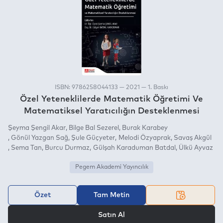
ISBN: 9786258044133 — 2021 — 1. Baskı
Özel Yeteneklilerde Matematik Öğretimi Ve
Matematiksel Yaratıcılığın Desteklenmesi
Şeyma Şengil Akar
Bilge Bal Sezerel
Burak Karabey
Gönül Yazgan Sağ
Şule Güçyeter
Melodi Özyaprak
Savaş Akgül
Sema Tan
Burcu Durmaz
Gülşah Karaduman Batdal
Ülkü Ayvaz
Pegem Akademi Yayıncılık
Özet
Tam Metin
VEYA
Satın Al