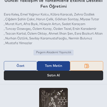
Güncel Yaklaşım ve Yöntemlerle Etkinlik Destekli
Fen Öğretimi
Esra Keleş
Emel Yağmur Kolcu
Kübra Karacalı
Zehra Özdilek
Çiğdem Şahin Çakır
Harun Çelik
Gökhan Sontay
Miyase Tutar
Murat Kurt
Afra Bıyık
Hüseyin Artun
Sedat Karaçam
Tuncay Özsevgeç
Özlem Koray
Özden Tezel
Ersin Karademir
Tezcan Kartal
Özlem Oktay
Ahmet İlhan Şen
Esra Bozkurt Altan
Nurhan Öztürk
Sevilay Karamustafaoğlu
Nermin Bulunuz
Mustafa Yılmazlar
Pegem Akademi Yayıncılık
Özet
Tam Metin
VEYA
Satın Al