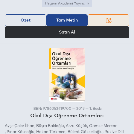
Pegem Akademi Yayıncılık
Özet
Tam Metin
VEYA
Satın Al
ISBN: 9786052419700 — 2019 — 1. Baskı
Okul Dışı Öğrenme Ortamları
Ayşe Çakır İlhan
Büşra Bakioğlu
Arzu Küçük
Gamze Mercan
Pınar Köseoğlu
Hakan Türkmen
Bülent Gözcelioğlu
Rukiye Dilli