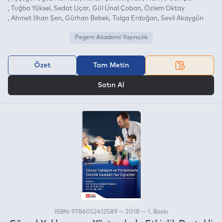
Tuğba Yüksel
Sedat Uçar
Gül Ünal Çoban
Özlem Oktay
Ahmet İlhan Şen
Gürhan Bebek
Tolga Erdoğan
Sevil Akaygün
Pegem Akademi Yayıncılık
Özet
Tam Metin
VEYA
Satın Al
ISBN: 9786052412589 — 2018 — 1. Baskı