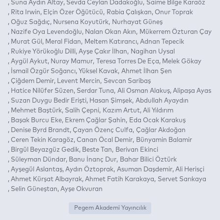
Suna Aydın Altay
Sevda Ceylan Dadakoğlu
Saime Bilge Karaöz
Rita Irwin
Elçin Özer Öğütücü
Rabia Çalışkan
Onur Toprak
Oğuz Sağdıç
Nursena Koyutürk
Nurhayat Güneş
Nazife Oya Levendoğlu
Nalan Okan Akın
Mükerrem Özturan Çay
Murat Gül
Meral Fidan
Meltem Katırancı
Adnan Tepecik
Rukiye Yörükoğlu Dilli
Ayşe Çakır İlhan
Nagihan Uysal
Aygül Aykut
Nuray Mamur
Teresa Torres De Eça
Melek Gökay
İsmail Özgür Soğancı
Yüksel Kavak
Ahmet İlhan Şen
Çiğdem Demir
Levent Mercin
Sevcan Saribaş
Hatice Nilüfer Süzen
Serdar Tuna
Ali Osman Alakuş
Alipaşa Ayas
Suzan Duygu Bedir Erişti
Hasan Şimşek
Abdullah Ayaydın
Mehmet Baştürk
Salih Çepni
Kazım Artut
Ali Yıldırım
Başak Burcu Eke
Ekrem Çağlar Şahin
Eda Ocak Karakuş
Denise Byrd Brandt
Çayan Özenç Culfa
Çağlar Akdoğan
Ceren Tekin Karagöz
Canan Öcal Demir
Bünyamin Balamir
Birgül Beyazgüz Gedik
Beste Tan
Berivan Ekinci
Süleyman Dündar
Banu İnanç Dur
Bahar Bilici Öztürk
Ayşegül Aslantaş
Aydın Öztoprak
Asuman Daşdemir
Ali Herisçi
Ahmet Kürşat Albayrak
Ahmet Fatih Karakaya
Servet Sarıkaya
Selin Güneştan
Ayşe Okvuran
Pegem Akademi Yayıncılık