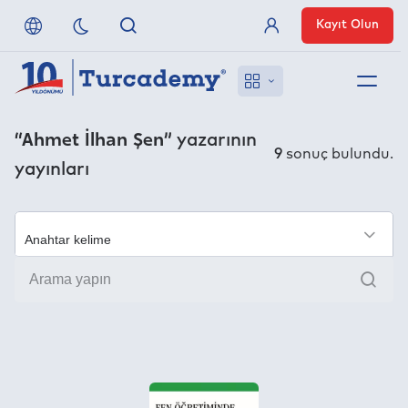
Kayıt Olun
Üye Girişi
Hakkımızda
“Ahmet İlhan Şen”
yazarının
9
sonuç bulundu.
yayınları
Referanslarımız
Uzaktan Erişim
×
Ara
Nasıl Erişirim
Anlaşmalı Yayınevleri
İletişim