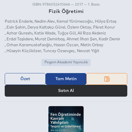
ISBN: 9786052410646 — 2017 — 1. Baskı
Fizik Öğretimi
Patrick Enderle
Nedim Alev
Kemal Yürümezoğlu
Hülya Ertaş
Esin Şahin
Derya Kaltakçı Gürel
Özlem Oktay
Fikret Korur
Azhar Qureshı
Katie Wade
Tuğçe Gül
Ali Rıza Akdeniz
Erdal Taşlıdere
Murat Demirbaş
Ahmet İlhan Şen
Kadir Demir
Orhan Karamustafaoğlu
Hasan Özcan
Metin Orbay
Hüseyin Küçüközer
Tuncay Özsevgeç
Nevzat Yiğit
Pegem Akademi Yayıncılık
Özet
Tam Metin
VEYA
Satın Al