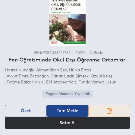
ISBN: 9786053641766 — 2020 — 2. Baskı
Fen Öğretiminde Okul Dışı Öğrenme Ortamları
Hasret Nuhoğlu
Ahmet İlhan Şen
Hülya Ertaş
Aykut Emre Bozdoğan
Canan Laçin Şimşek
Özgül Keleş
Fatime Balkan Kıyıcı
Elif Atabek Yiğit
Funda Varnacı Uzun
Pegem Akademi Yayıncılık
Özet
Tam Metin
VEYA
Satın Al