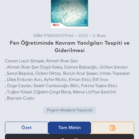
ISBN: 9786050370164 — 2023 — 3. Baskı
Fen Öğretiminde Kavram Yanılgıları Tespiti ve
Giderilmesi
Canan Laçin Şimşek
Ahmet İlhan Şen
Ahmet İlhan Şen Özgül Keleş
Gamze Babaoğlu
Gülten Şendur
Şenol Beşoluk
Özlem Oktay
Burçin Acar Şeşen
Umdu Topsakal
Dilek Erduran Avcı
Ayfer Mutlu
Erhan Ekici
Elif İnce
Özge Ceylan
Sedef Canbazoğlu Bilici
Fatma Taşkın Ekici
Tuğba Yüksel
Çiğdem Çıngıl Barış
Merve Lütfiye Şentürk
Bayram Coştu
Pegem Akademi Yayıncılık
Özet
Tam Metin
VEYA