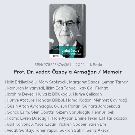
ISBN: 9786256764361 — 2024 — 1. Baskı
Prof. Dr. vedat Özsoy'a Armağan / Memoir
Halit Erkiletlioğlu
Mary Stokrocki
Margaret Sands
Leman Tarhan
Kamuran Miyanyedi
İlkim Eda Tonuç
İlkay Çalı Ferhat
İbrahim Deveci
Hülya İz Bölükoğlu
Huriye Çelikcan
Huriye Atatüre
Handan Bülbül
Hamdi Kodan
Mehmet Çayırdağ
Güzin Altan Ayrancıoğlu
Gülsün Parlar
Gülnara Jorobekova
Gonca Erim
Glen Coutts
Gizem Çorluluoğlu
Fehnur İpek
Fatma Evren Daşdağ
F. Hale Aybar
Emine Teker
Elif Tarlakazan
Raif Kalyoncu
Yücel Ercan
Yichien Cooper
Yaren Efe
Vedat Güntay
Taner Yapar
Şükran Şahin
Şeniz Aksoy