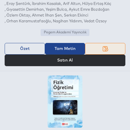
Eray Şentürk
İbrahim Kasalak
Arif Altun
Hülya Ertaş Kılıç
Gıyasettin Demirhan
Yeşim Bulca
Aykut Emre Bozdoğan
Özlem Oktay
Ahmet İlhan Şen
Serkan Ekinci
Orhan Karamustafaoğlu
Nagihan Yıldırım
Vedat Özsoy
Pegem Akademi Yayıncılık
Özet
Tam Metin
VEYA
Satın Al