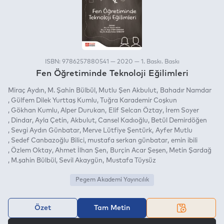
ISBN: 9786257880541 — 2020 — 1. Baskı. Baskı
Fen Öğretiminde Teknoloji Eğilimleri
Miraç Aydın
M. Şahin Bülbül
Mutlu Şen Akbulut
Bahadır Namdar
Gülfem Dilek Yurttaş Kumlu
Tuğra Karademir Coşkun
Gökhan Kumlu
Alper Durukan
Elif Selcan Öztay
İrem Soyer
Dindar
Ayla Çetin
Akbulut
Cansel Kadıoğlu
Betül Demirdöğen
Sevgi Aydın Günbatar
Merve Lütfiye Şentürk
Ayfer Mutlu
Sedef Canbazoğlu Bilici
mustafa serkan günbatar
emin ibili
Özlem Oktay
Ahmet İlhan Şen
Burçin Acar Şeşen
Metin Şardağ
M.şahin Bülbül
Sevil Akaygün
Mustafa Tüysüz
Pegem Akademi Yayıncılık
Özet
Tam Metin
VEYA