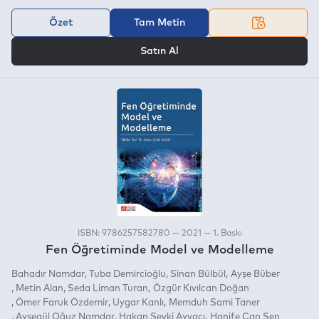
Özet
Tam Metin
VEYA
Satın Al
ISBN: 9786257582780 — 2021 — 1. Baskı
Fen Öğretiminde Model ve Modelleme
Bahadır Namdar
Tuba Demircioğlu
Sinan Bülbül
Ayşe Büber
Metin Alan
Seda Liman Turan
Özgür Kıvılcan Doğan
Ömer Faruk Özdemir
Uygar Kanlı
Memduh Sami Taner
Ayşegül Oğuz Namdar
Hakan Şevki Ayvacı
Hanife Can Şen