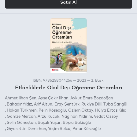
Satın Al
ISBN: 9786258044256 — 2023 — 2. Baskı
Etkinliklerle Okul Dışı Öğrenme Ortamları
Ahmet İlhan Şen
Ayşe Çakır İlhan
Aykut Emre Bozdoğan
Bahadır Yıldız
Arif Altun
Eray Şentürk
Rukiye Dilli
Tuba Sarıgül
Hakan Türkmen
Pelin Köseoğlu
Özlem Oktay
Hülya Ertaş Kılıç
Gamze Mercan
Arzu Küçük
Nagihan Yıldırım
Vedat Özsoy
Selin Güneştan
Başak Yaşar
Büşra Bakioğlu
Gıyasettin Demirhan
Yeşim Bulca
Pınar Köseoğlu