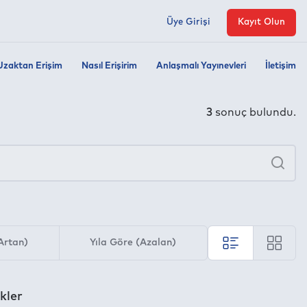
Üye Girişi
Kayıt Olun
Uzaktan Erişim
Nasıl Erişirim
Anlaşmalı Yayınevleri
İletişim
3
sonuç bulundu.
×
Ara
Artan)
Yıla Göre (Azalan)
kler