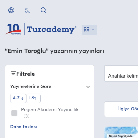
“Emin Toroğlu”
yazarının yayınları
Filtrele
Yayınevlerine Göre
A-Z
1-9
İlgiye Gö
Pegem Akademi Yayıncılık
(3)