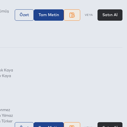
ümüş
Özet
Tam Metin
Satın Al
VEYA
uk Kaya
y Kaya
önmez
 Yılmaz
 Türker