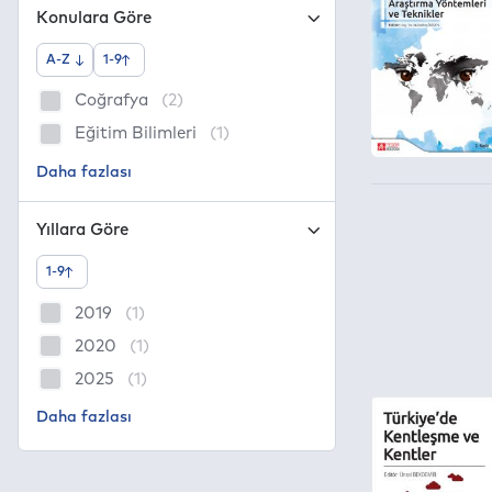
Konulara Göre
A-Z
1-9
Coğrafya
(2)
Eğitim Bilimleri
(1)
Yıllara Göre
1-9
2019
(1)
2020
(1)
2025
(1)