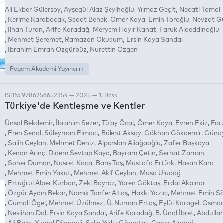
Ali Ekber Gülersoy
Ayşegül Alaz Şeyihoğlu
Yılmaz Geçit
Necati Tomal
Kerime Karabacak
Sedat Benek
Ömer Kaya
Emin Toroğlu
Nevzat G
İlhan Turan
Arife Karadağ
Meryem Hayır Kanat
Faruk Alaeddinoğlu
Mehmet Şeremet
Ramazan Okudum
Ersin Kaya Sandal
İbrahim Emrah Özgürbüz
Nurettin Özgen
Pegem Akademi Yayıncılık
ISBN: 9786256652354 — 2025 — 1. Baskı
Türkiye'de Kentleşme ve Kentler
Ünsal Bekdemir
İbrahim Sezer
Tülay Öcal
Ömer Kaya
Evren Ekiz
Far
Eren Şenol
Süleyman Elmacı
Bülent Aksoy
Gökhan Gökdemir
Güna
Salih Ceylan
Mehmet Deniz
Alparslan Aliağaoğlu
Zafer Başkaya
Kenan Arınç
Didem Sevtap Kaya
Bayram Çetin
Serhat Zaman
Soner Duman
Nusret Koca
Barış Taş
Mustafa Ertürk
Hasan Kara
Mehmet Emin Yakut
Mehmet Akif Ceylan
Musa Uludağ
Ertuğrul Alper Kurban
Zeki Boyraz
Yaren Göktaş
Erdal Akpınar
Özgür Aydın Bekar
Namık Tanfer Altaş
Hakkı Yazıcı
Mehmet Emin S
Cumali Ögel
Mehmet Üzülmez
Ü. Numan Ertaş
Eylül Karagel
Osman
Neslihan Dal
Ersin Kaya Sandal
Arife Karadağ
B. Ünal İbret
Abdullah