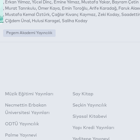
Erkan Yılmaz
Yücel Dinç
Emine Yılmaz
Mustafa Yakar
Bayram Çetin
Murat Tanrıkulu
Ömer Kaya
Emin Toroğlu
Arife Karadağ
Faruk Alae
Mustafa Kemal Öztürk
Çağlar Kıvanç Kaymaz
Zeki Koday
Saadetti
Çiğdem Ünal
Hulusi Karagel
Saliha Koday
Pegem Akademi Yayıncılık
Müzik Eğitimi Yayınları
Say Kitap
Necmettin Erbakan
Seçkin Yayıncılık
Üniversitesi Yayınları
Siyasal Kitabevi
ODTÜ Yayıncılık
Yapı Kredi Yayınları
Palme Yayınevi
Yeditepe Yayınevi