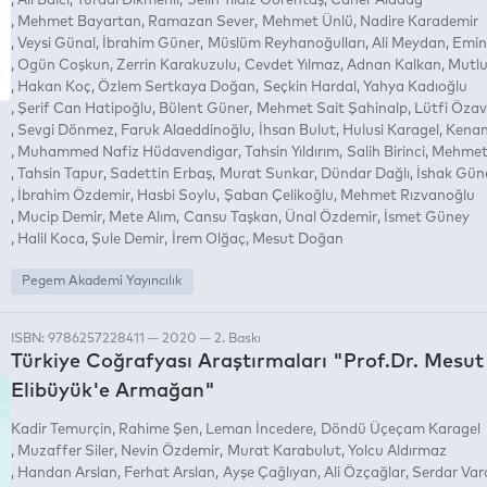
Ali Balcı
Yurdal Dikmenli
Selin Yıldız Görentaş
Caner Aladağ
Mehmet Bayartan
Ramazan Sever
Mehmet Ünlü
Nadire Karademir
Veysi Günal
İbrahim Güner
Müslüm Reyhanoğulları
Ali Meydan
Emin
Ogün Coşkun
Zerrin Karakuzulu
Cevdet Yılmaz
Adnan Kalkan
Mutlu
Hakan Koç
Özlem Sertkaya Doğan
Seçkin Hardal
Yahya Kadıoğlu
Şerif Can Hatipoğlu
Bülent Güner
Mehmet Sait Şahinalp
Lütfi Özav
Sevgi Dönmez
Faruk Alaeddinoğlu
İhsan Bulut
Hulusi Karagel
Kenan
Muhammed Nafiz Hüdavendigar
Tahsin Yıldırım
Salih Birinci
Mehmet
Tahsin Tapur
Sadettin Erbaş
Murat Sunkar
Dündar Dağlı
İshak Gün
İbrahim Özdemir
Hasbi Soylu
Şaban Çelikoğlu
Mehmet Rızvanoğlu
Mucip Demir
Mete Alım
Cansu Taşkan
Ünal Özdemir
İsmet Güney
Halil Koca
Şule Demir
İrem Olğaç
Mesut Doğan
Pegem Akademi Yayıncılık
ISBN: 9786257228411 — 2020 — 2. Baskı
Türkiye Coğrafyası Araştırmaları "Prof.Dr. Mesut
Elibüyük'e Armağan"
Kadir Temurçin
Rahime Şen
Leman İncedere
Döndü Üçeçam Karagel
Muzaffer Siler
Nevin Özdemir
Murat Karabulut
Yolcu Aldırmaz
Handan Arslan
Ferhat Arslan
Ayşe Çağlıyan
Ali Özçağlar
Serdar Var