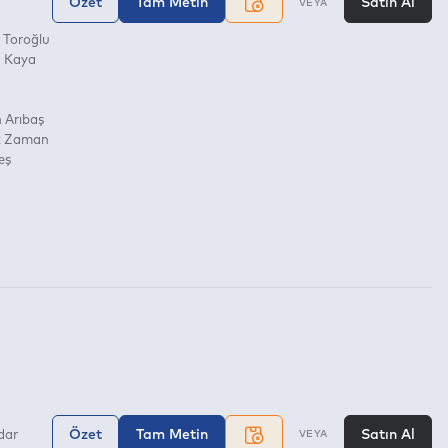
Özet
Tam Metin
Satın Al
VEYA
 Toroğlu
 Kaya
 Arıbaş
 Zaman
eş
Özet
Tam Metin
Satın Al
dar
VEYA