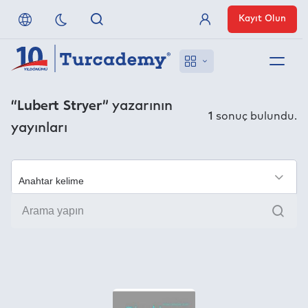
Kayıt Olun
Üye Girişi
Hakkımızda
“Lubert Stryer”
yazarının
1
sonuç bulundu.
yayınları
Referanslarımız
Uzaktan Erişim
×
Ara
Nasıl Erişirim
Anlaşmalı Yayınevleri
İletişim