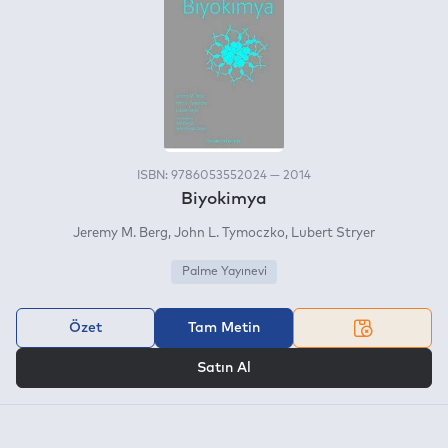
ISBN: 9786053552024 — 2014
Biyokimya
Jeremy M. Berg
John L. Tymoczko
Lubert Stryer
Palme Yayınevi
Özet
Tam Metin
VEYA
Satın Al