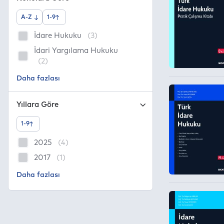
A-Z
1-9
İdare Hukuku
(3)
İdari Yargılama Hukuku
(2)
Yıllara Göre
1-9
2025
(4)
2017
(1)