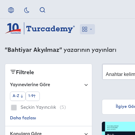
“Bahtiyar Akyılmaz”
yazarının yayınları
Filtrele
Yayınevlerine Göre
A-Z
1-9
İlgiye Gö
Seçkin Yayıncılık
(5)
Konulara Göre