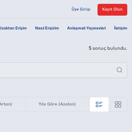
Üye Girişi
Kayıt Olun
Uzaktan Erişim
Nasıl Erişirim
Anlaşmalı Yayınevleri
İletişim
5
sonuç bulundu.
×
Ara
Artan)
Yıla Göre (Azalan)