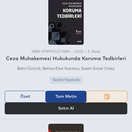
ISBN: 9789750277689 — 2022 — 5. Baskı
Ceza Muhakemesi Hukukunda Koruma Tedbirleri
Bahri Öztürk
Behiye Eker Kazancı
Sesim Soyer Güleç
Seçkin Yayıncılık
Özet
Tam Metin
VEYA
Satın Al