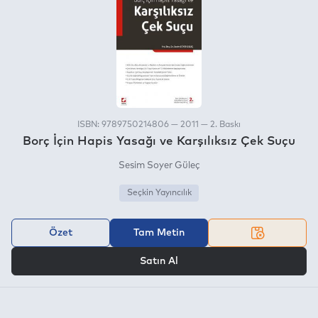
ISBN: 9789750214806 — 2011 — 2. Baskı
Borç İçin Hapis Yasağı ve Karşılıksız Çek Suçu
Sesim Soyer Güleç
Seçkin Yayıncılık
Özet
Tam Metin
VEYA
Satın Al