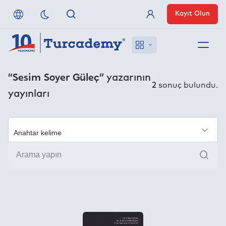
Kayıt Olun
Üye Girişi
Hakkımızda
“Sesim Soyer Güleç”
yazarının
2
sonuç bulundu.
yayınları
Referanslarımız
Uzaktan Erişim
×
Ara
Nasıl Erişirim
Anlaşmalı Yayınevleri
İletişim