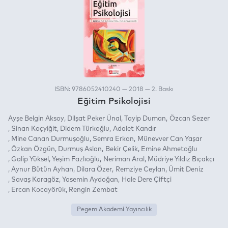
ISBN: 9786052410240 — 2018 — 2. Baskı
Eğitim Psikolojisi
Ayşe Belgin Aksoy
Dilşat Peker Ünal
Tayip Duman
Özcan Sezer
Sinan Koçyiğit
Didem Türkoğlu
Adalet Kandır
Mine Canan Durmuşoğlu
Semra Erkan
Münevver Can Yaşar
Özkan Özgün
Durmuş Aslan
Bekir Çelik
Emine Ahmetoğlu
Galip Yüksel
Yeşim Fazlıoğlu
Neriman Aral
Müdriye Yıldız Bıçakçı
Aynur Bütün Ayhan
Dilara Özer
Remziye Ceylan
Ümit Deniz
Savaş Karagöz
Yasemin Aydoğan
Hale Dere Çiftçi
Ercan Kocayörük
Rengin Zembat
Pegem Akademi Yayıncılık