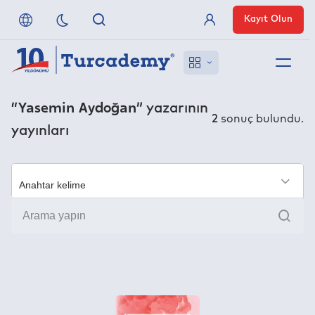
Kayıt Olun
Üye Girişi
Hakkımızda
“Yasemin Aydoğan”
yazarının
2
sonuç bulundu.
yayınları
Referanslarımız
Uzaktan Erişim
×
Ara
Nasıl Erişirim
Anlaşmalı Yayınevleri
İletişim