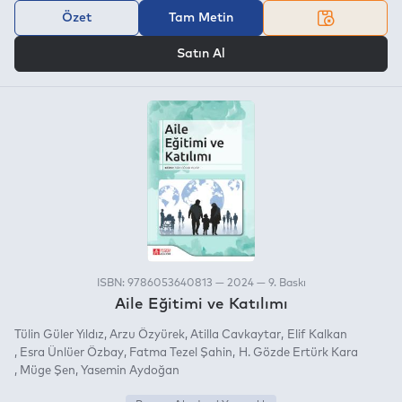
Özet
Tam Metin
VEYA
Satın Al
ISBN: 9786053640813 — 2024 — 9. Baskı
Aile Eğitimi ve Katılımı
Tülin Güler Yıldız
Arzu Özyürek
Atilla Cavkaytar
Elif Kalkan
Esra Ünlüer Özbay
Fatma Tezel Şahin
H. Gözde Ertürk Kara
Müge Şen
Yasemin Aydoğan