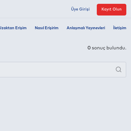
Üye Girişi
Kayıt Olun
Uzaktan Erişim
Nasıl Erişirim
Anlaşmalı Yayınevleri
İletişim
0
sonuç bulundu.
×
Ara