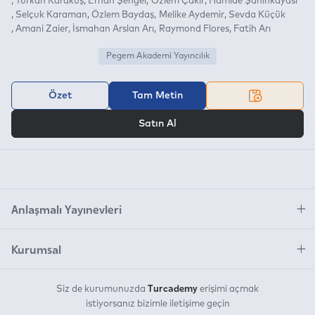
Türkan Karakuş
Erhan Şengel
Özlem Çakır
Hamide Şahinkayası
Selçuk Karaman
Özlem Baydaş
Melike Aydemir
Sevda Küçük
Amani Zaier
İsmahan Arslan Arı
Raymond Flores
Fatih Arı
Pegem Akademi Yayıncılık
Özet
Tam Metin
VEYA
Satın Al
Anlaşmalı Yayınevleri
Kurumsal
Turcademy
Siz de kurumunuzda
erişimi açmak
istiyorsanız bizimle iletişime geçin