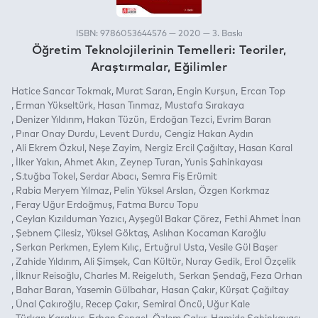
ISBN: 9786053644576 — 2020 — 3. Baskı
Öğretim Teknolojilerinin Temelleri: Teoriler,
Araştırmalar, Eğilimler
Hatice Sancar Tokmak
Murat Saran
Engin Kurşun
Ercan Top
Erman Yükseltürk
Hasan Tınmaz
Mustafa Sırakaya
Denizer Yıldırım
Hakan Tüzün
Erdoğan Tezci
Evrim Baran
Pınar Onay Durdu
Levent Durdu
Cengiz Hakan Aydın
Ali Ekrem Özkul
Neşe Zayim
Nergiz Ercil Çağıltay
Hasan Karal
İlker Yakın
Ahmet Akın
Zeynep Turan
Yunis Şahinkayası
S.tuğba Tokel
Serdar Abacı
Semra Fiş Erümit
Rabia Meryem Yılmaz
Pelin Yüksel Arslan
Özgen Korkmaz
Feray Uğur Erdoğmuş
Fatma Burcu Topu
Ceylan Kızılduman Yazıcı
Ayşegül Bakar Çörez
Fethi Ahmet İnan
Şebnem Çilesiz
Yüksel Göktaş
Aslıhan Kocaman Karoğlu
Serkan Perkmen
Eylem Kılıç
Ertuğrul Usta
Vesile Gül Başer
Zahide Yıldırım
Ali Şimşek
Can Kültür
Nuray Gedik
Erol Özçelik
İlknur Reisoğlu
Charles M. Reigeluth
Serkan Şendağ
Feza Orhan
Bahar Baran
Yasemin Gülbahar
Hasan Çakır
Kürşat Çağıltay
Ünal Çakıroğlu
Recep Çakır
Semiral Öncü
Uğur Kale