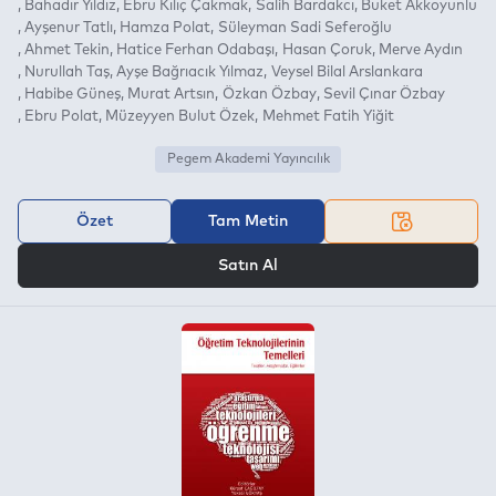
Bahadır Yıldız
Ebru Kılıç Çakmak
Salih Bardakcı
Buket Akkoyunlu
Ayşenur Tatlı
Hamza Polat
Süleyman Sadi Seferoğlu
Ahmet Tekin
Hatice Ferhan Odabaşı
Hasan Çoruk
Merve Aydın
Nurullah Taş
Ayşe Bağrıacık Yılmaz
Veysel Bilal Arslankara
Habibe Güneş
Murat Artsın
Özkan Özbay
Sevil Çınar Özbay
Ebru Polat
Müzeyyen Bulut Özek
Mehmet Fatih Yiğit
Pegem Akademi Yayıncılık
Özet
Tam Metin
VEYA
Satın Al