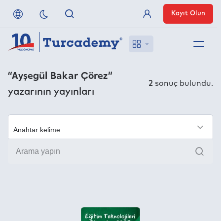
Kayıt Olun
Üye Girişi
Hakkımızda
“Ayşegül Bakar Çörez”
2
sonuç bulundu.
yazarının yayınları
Referanslarımız
Uzaktan Erişim
×
Ara
Nasıl Erişirim
Anlaşmalı Yayınevleri
İletişim