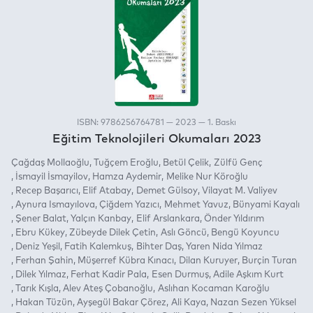
ISBN: 9786256764781 — 2023 — 1. Baskı
Eğitim Teknolojileri Okumaları 2023
Çağdaş Mollaoğlu
Tuğçem Eroğlu
Betül Çelik
Zülfü Genç
İsmayil İsmayilov
Hamza Aydemir
Melike Nur Köroğlu
Recep Başarıcı
Elif Atabay
Demet Gülsoy
Vilayat M. Valiyev
Aynura Ismayılova
Çiğdem Yazıcı
Mehmet Yavuz
Bünyami Kayalı
Şener Balat
Yalçın Kanbay
Elif Arslankara
Önder Yıldırım
Ebru Kükey
Zübeyde Dilek Çetin
Aslı Göncü
Bengü Koyuncu
Deniz Yeşil
Fatih Kalemkuş
Bihter Daş
Yaren Nida Yılmaz
Ferhan Şahin
Müşerref Kübra Kınacı
Dilan Kuruyer
Burçin Turan
Dilek Yılmaz
Ferhat Kadir Pala
Esen Durmuş
Adile Aşkım Kurt
Tarık Kışla
Alev Ateş Çobanoğlu
Aslıhan Kocaman Karoğlu
Hakan Tüzün
Ayşegül Bakar Çörez
Ali Kaya
Nazan Sezen Yüksel