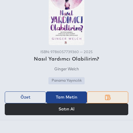
ISBN: 9786057739360 — 2025
Nasıl Yardımcı Olabilirim?
Ginger Welch
Panama Yayıncılık
Özet
Tam Metin
VEYA
Satın Al