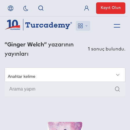
Kayıt Olun
Üye Girişi
Hakkımızda
“Ginger Welch”
yazarının
1
sonuç bulundu.
yayınları
Referanslarımız
Uzaktan Erişim
×
Ara
Nasıl Erişirim
Anlaşmalı Yayınevleri
İletişim