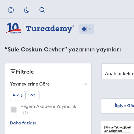
“Şule Coşkun Cevher”
yazarının yayınları
Filtrele
Yayınevlerine Göre
A-Z
1-9
İlgiye Gö
Pegem Akademi Yayıncılık
(1)