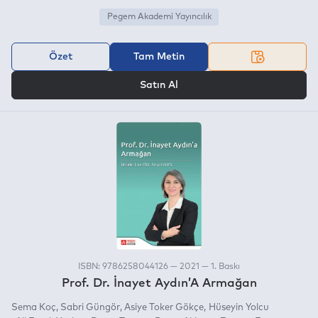
Pegem Akademi Yayıncılık
Özet
Tam Metin
VEYA
Satın Al
ISBN: 9786258044126 — 2021 — 1. Baskı
Prof. Dr. İnayet Aydın’A Armağan
Sema Koç
Sabri Güngör
Asiye Toker Gökçe
Hüseyin Yolcu