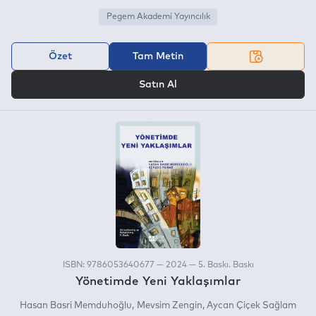
Pegem Akademi Yayıncılık
Özet
Tam Metin
VEYA
Satın Al
ISBN: 9786053640677 — 2024 — 5. Baskı. Baskı
Yönetimde Yeni Yaklaşımlar
Hasan Basri Memduhoğlu
Mevsim Zengin
Aycan Çiçek Sağlam