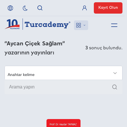
Kayıt Olun
Üye Girişi
Hakkımızda
“Aycan Çiçek Sağlam”
3
sonuç bulundu.
yazarının yayınları
Referanslarımız
Uzaktan Erişim
×
Ara
Nasıl Erişirim
Anlaşmalı Yayınevleri
İletişim