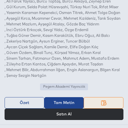
Ali Faruk Yaylacı
Burcu Toptaş
Burcu Akkaya
Zeynep Eren
Gül Kurum
Selda Polat Hüsrevşahi
Türkay Nuri Tok
Rıfat Miser
Yasemin Karaman Kepenekci
Osman Titrek
Ahmet Tolga Doğan
Ayşegül Kırca
Muammer Cevar
Mehmet Kızıldeniz
Tarık Soydan
Mehmet Mazlum
Ayşegül Atalay
Gözde Baç Yıldırım
İnci Öztürk Erkoçak
Sevgi Yıldız
Özge Erdemli
Tuğba Güner Demir
Kasım Karakütük
Ebru Oğuz
Ali Balcı
Zekeriya Nartgün
Aysun Erginer
Tuncer Bülbül
Aycan Çiçek Sağlam
Kamile Demir
Elife Doğan Kılıç
Güven Özdem
Binali Tunç
Kürşad Yılmaz
Erkan Kıral
Sinem Tarhan
Fatmanur Özen
Mahmut Adem
Mustafa Erdem
Züleyha Ertan Kantos
Çiğdem Apaydın
Murat Taşdan
Mehmet Bilir
Abdurrahman İlğan
Engin Aslanargun
Bilgen Kıral
Şenay Sezgin Nartgün
Pegem Akademi Yayıncılık
Özet
Tam Metin
VEYA
Satın Al