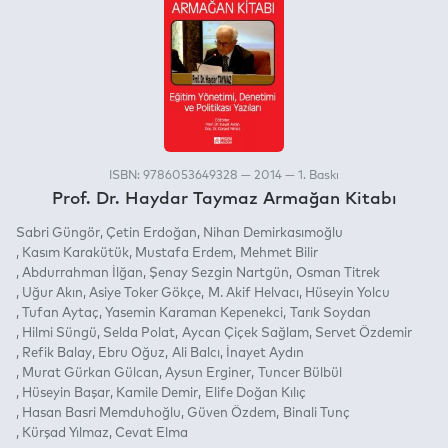
ISBN: 9786053649328 — 2014 — 1. Baskı
Prof. Dr. Haydar Taymaz Armağan Kitabı
Sabri Güngör
Çetin Erdoğan
Nihan Demirkasımoğlu
Kasım Karakütük
Mustafa Erdem
Mehmet Bilir
Abdurrahman İlğan
Şenay Sezgin Nartgün
Osman Titrek
Uğur Akın
Asiye Toker Gökçe
M. Akif Helvacı
Hüseyin Yolcu
Tufan Aytaç
Yasemin Karaman Kepenekci
Tarık Soydan
Hilmi Süngü
Selda Polat
Aycan Çiçek Sağlam
Servet Özdemir
Refik Balay
Ebru Oğuz
Ali Balcı
İnayet Aydın
Murat Gürkan Gülcan
Aysun Erginer
Tuncer Bülbül
Hüseyin Başar
Kamile Demir
Elife Doğan Kılıç
Hasan Basri Memduhoğlu
Güven Özdem
Binali Tunç
Kürşad Yılmaz
Cevat Elma