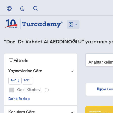
“Doç. Dr. Vahdet ALAEDDİNOĞLU”
yazarının ya
Filtrele
Yayınevlerine Göre
A-Z
1-9
İlgiye Gö
Gazi Kitabevi
(1)
Konulara Göre