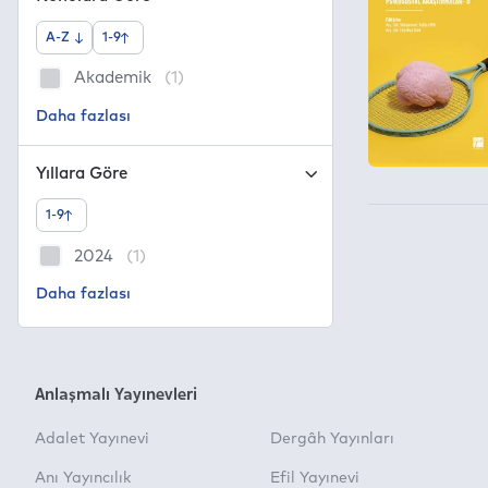
A-Z
1-9
Akademik
(1)
Yıllara Göre
1-9
2024
(1)
Anlaşmalı Yayınevleri
Adalet Yayınevi
Dergâh Yayınları
Anı Yayıncılık
Efil Yayınevi