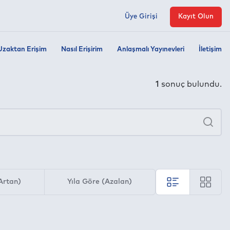
Üye Girişi
Kayıt Olun
Uzaktan Erişim
Nasıl Erişirim
Anlaşmalı Yayınevleri
İletişim
1
sonuç bulundu.
×
Ara
Artan)
Yıla Göre (Azalan)