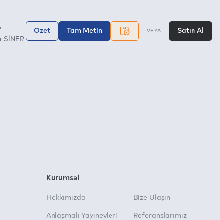
R
Özet
Tam Metin
Satın Al
VEYA
ur SİNER
Kurumsal
Hakkımızda
Bize Ulaşın
Anlaşmalı Yayınevleri
Referanslarımız