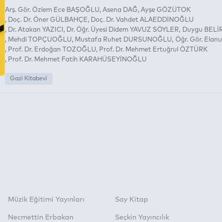
Arş. Gör. Özlem Ece BAŞOĞLU
Asena DAĞ
Ayşe GÖZÜTOK
Doç. Dr. Öner GÜLBAHÇE
Doç. Dr. Vahdet ALAEDDİNOĞLU
Dr. Atakan YAZICI
Dr. Öğr. Üyesi Didem YAVUZ SÖYLER
Duygu BELİ
Mehdi TOPÇUOĞLU
Mustafa Ruhet DURSUNOĞLU
Öğr. Gör. Elan
Prof. Dr. Erdoğan TOZOĞLU
Prof. Dr. Mehmet Ertuğrul ÖZTÜRK
Prof. Dr. Mehmet Fatih KARAHÜSEYİNOĞLU
Gazi Kitabevi
Müzik Eğitimi Yayınları
Say Kitap
Necmettin Erbakan
Seçkin Yayıncılık