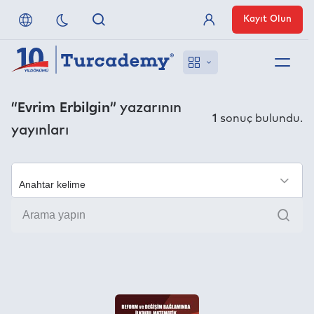
Kayıt Olun
Üye Girişi
Hakkımızda
“Evrim Erbilgin”
yazarının
1
sonuç bulundu.
yayınları
Referanslarımız
Uzaktan Erişim
×
Ara
Nasıl Erişirim
Anlaşmalı Yayınevleri
İletişim