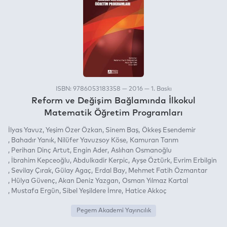
ISBN: 9786053183358 — 2016 — 1. Baskı
Reform ve Değişim Bağlamında İlkokul
Matematik Öğretim Programları
İlyas Yavuz
Yeşim Özer Özkan
Sinem Baş
Ökkeş Esendemir
Bahadır Yanık
Nilüfer Yavuzsoy Köse
Kamuran Tarım
Perihan Dinç Artut
Engin Ader
Aslıhan Osmanoğlu
İbrahim Kepceoğlu
Abdulkadir Kerpic
Ayşe Öztürk
Evrim Erbilgin
Sevilay Çırak
Gülay Agaç
Erdal Bay
Mehmet Fatih Özmantar
Hülya Güvenç
Akan Deniz Yazgan
Osman Yılmaz Kartal
Mustafa Ergün
Sibel Yeşildere İmre
Hatice Akkoç
Pegem Akademi Yayıncılık