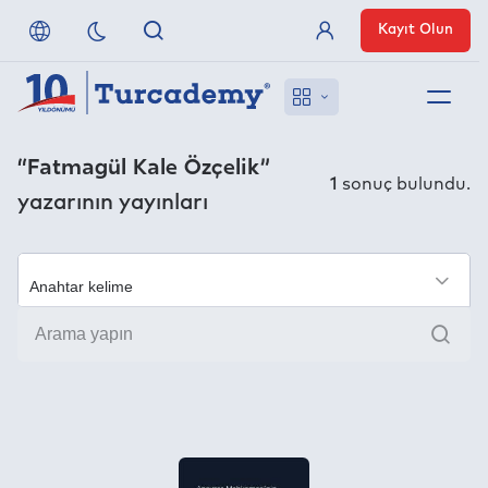
Kayıt Olun
Üye Girişi
Hakkımızda
“Fatmagül Kale Özçelik”
1
sonuç bulundu.
yazarının yayınları
Referanslarımız
Uzaktan Erişim
×
Ara
Nasıl Erişirim
Anlaşmalı Yayınevleri
İletişim