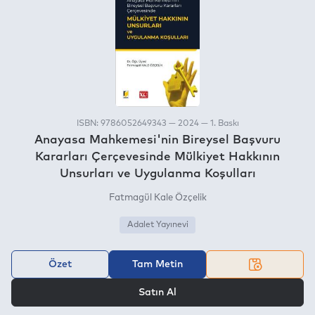
ISBN: 9786052649343 — 2024 — 1. Baskı
Anayasa Mahkemesi'nin Bireysel Başvuru
Kararları Çerçevesinde Mülkiyet Hakkının
Unsurları ve Uygulanma Koşulları
Fatmagül Kale Özçelik
Adalet Yayınevi
Özet
Tam Metin
VEYA
Satın Al