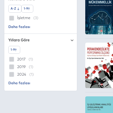
A-Z
1-9
İşletme
(3)
Yıllara Göre
1-9
2017
(1)
2019
(1)
2024
(1)