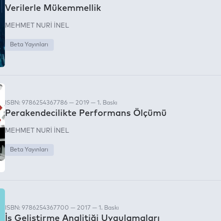
Verilerle Mükemmellik
MEHMET NURİ İNEL
Beta Yayınları
ISBN: 9786254367786 — 2019 — 1. Baskı
Perakendecilikte Performans Ölçümü
MEHMET NURİ İNEL
Beta Yayınları
ISBN: 9786254367700 — 2017 — 1. Baskı
İş Geliştirme Analitiği Uygulamaları