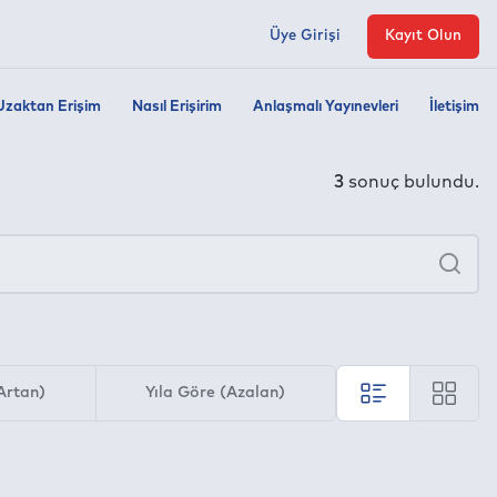
Üye Girişi
Kayıt Olun
Uzaktan Erişim
Nasıl Erişirim
Anlaşmalı Yayınevleri
İletişim
3
sonuç bulundu.
×
Ara
Artan)
Yıla Göre (Azalan)