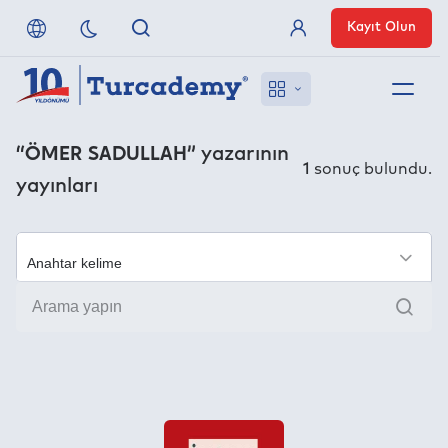
Kayıt Olun
Üye Girişi
Hakkımızda
“ÖMER SADULLAH”
yazarının
1
sonuç bulundu.
yayınları
Referanslarımız
Uzaktan Erişim
×
Ara
Nasıl Erişirim
Anlaşmalı Yayınevleri
İletişim