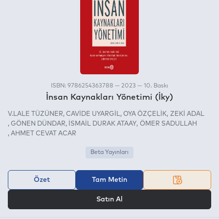
ISBN: 9786254363788 — 2023 — 10. Baskı
İnsan Kaynakları Yönetimi (İky)
V.LALE TÜZÜNER
CAVİDE UYARGİL
OYA ÖZÇELİK
ZEKİ ADAL
GÖNEN DÜNDAR
İSMAİL DURAK ATAAY
ÖMER SADULLAH
AHMET CEVAT ACAR
Beta Yayınları
Özet
Tam Metin
VEYA
Satın Al