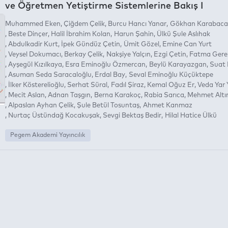
ve Öğretmen Yetiştirme Sistemlerine Bakış I
Muhammed Eken
Çiğdem Çelik
Burcu Hancı Yanar
Gökhan Karabaca
Beste Dinçer
Halil İbrahim Kolan
Harun Şahin
Ülkü Şule Aslıhak
Abdulkadir Kurt
İpek Gündüz Çetin
Ümit Gözel
Emine Can Yurt
Veysel Dokumacı
Berkay Çelik
Nakşiye Yalçın
Ezgi Çetin
Fatma Gere
Ayşegül Kızılkaya
Esra Eminoğlu Özmercan
Beylü Karayazgan
Suat
Asuman Seda Saracaloğlu
Erdal Bay
Seval Eminoğlu Küçüktepe
İlker Kösterelioğlu
Serhat Süral
Fadıl Şiraz
Kemal Oğuz Er
Veda Yar Y
Mecit Aslan
Adnan Taşgın
Berna Karakoç
Rabia Sarıca
Mehmet Altı
Alpaslan Ayhan Çelik
Şule Betül Tosuntaş
Ahmet Kanmaz
Nurtaç Üstündağ Kocakuşak
Sevgi Bektaş Bedir
Hilal Hatice Ülkü
Pegem Akademi Yayıncılık