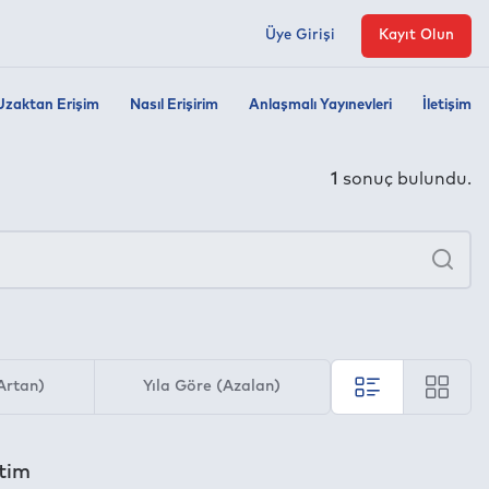
Üye Girişi
Kayıt Olun
Uzaktan Erişim
Nasıl Erişirim
Anlaşmalı Yayınevleri
İletişim
1
sonuç bulundu.
×
Ara
Artan)
Yıla Göre (Azalan)
itim