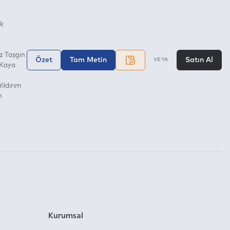
k
z Taşgın
Özet
Tam Metin
Satın Al
VEYA
 Kaya
ıldırım
n
Kurumsal