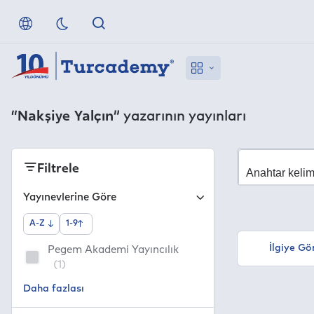
“Nakşiye Yalçın”
yazarının yayınları
Filtrele
Yayınevlerine Göre
A-Z
1-9
İlgiye Gö
Pegem Akademi Yayıncılık
(1)